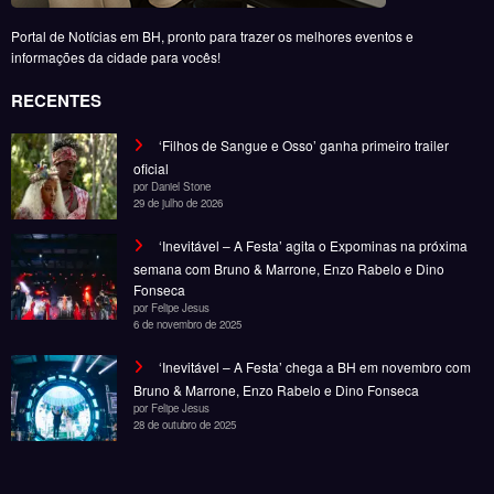
semana com Bruno & Marrone, Enzo Rabelo e Dino
Fonseca
por Felipe Jesus
6 de novembro de 2025
‘Inevitável – A Festa’ chega a BH em novembro com
Bruno & Marrone, Enzo Rabelo e Dino Fonseca
por Felipe Jesus
28 de outubro de 2025
Noticias
Entretenimento
Gastronomia
Esportes
Cobertura
Além do Horizonte
© Copyright 2025, Todos os direitos reservados | Desenvolvido por Fênace
Comunicação e Marketing | Powered By
SpiceThemes