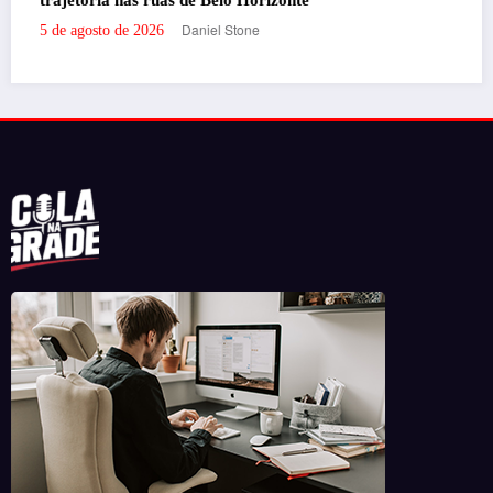
Portal de Notícias em BH, pronto para trazer os melhores eventos e
informações da cidade para vocês!
RECENTES
‘Filhos de Sangue e Osso’ ganha primeiro trailer
oficial
por Daniel Stone
29 de julho de 2026
‘Inevitável – A Festa’ agita o Expominas na próxima