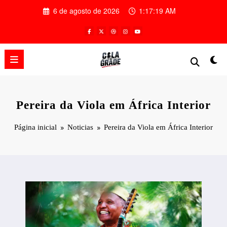
Pular
6 de agosto de 2026
1:17:20 AM
para
o
conteúdo
Pereira da Viola em África Interior
Página inicial
Noticias
Pereira da Viola em África Interior