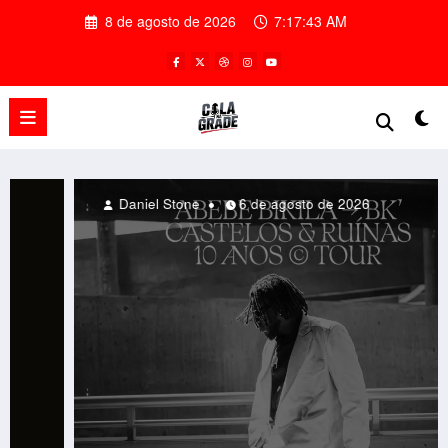
Pular
8 de agosto de 2026
7:17:46 AM
para
o
conteúdo
Leo Junior
6 de agosto de 2026