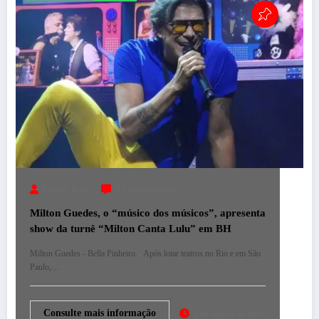
Felipe Jesus
0 Comentários
Milton Guedes, o “músico dos músicos”, apresenta
show da turnê “Milton Canta Lulu” em BH
Milton Guedes - Bella Pinheiro. Após lotar teatros no Rio e em São
Paulo,…
Consulte mais informação
5 De Agosto De 2026