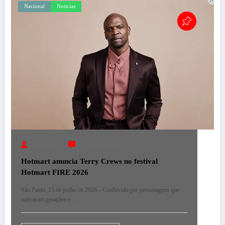
Nacional
Noticias
Leo Junior
0 Comentários
Hotmart anuncia Terry Crews no festival
Hotmart FIRE 2026
São Paulo, 15 de junho de 2026 – Conhecido por personagens que
marcaram gerações e…