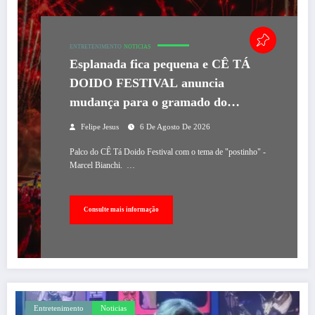
ENTRETENIMENTO
NOTICIAS
Esplanada fica pequena e CÊ TÁ
DOIDO FESTIVAL anuncia
mudança para o gramado do
Mineirão
Felipe Jesus
6 De Agosto De 2026
Palco do CÊ Tá Doido Festival com o tema de "postinho" -
Marcel Bianchi. …
Consulte mais informação
Entretenimento
Noticias