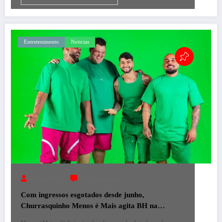
Entretenimento
Noticias
Felipe Jesus
0 Comentários
Com ingressos esgotados desde junho,
Churrasquinho Menos é Mais agita BH na
próxima semana