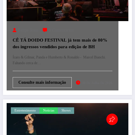
Felipe Jesus
0 Comentários
CÊ TÁ DOIDO FESTIVAL já tem mais de 80%
dos ingressos vendidos para edição de BH
Ícaro & Gilmar, Panda e Humberto & Ronaldo - Marcel Bianchi.
Faltando cerca de…
Consulte mais informação
30 De Julho De 2026
Entretenimento
Noticias
Shows