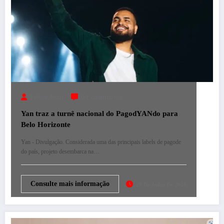
Felipe Jesus
0 Comentários
Yan traz a turnê nacional do PagodYANdo para
Belo Horizonte
Yan - Divulgação. Considerada uma das principais labels de pagode
do país, projeto desembarca na…
Consulte mais informação
29 De Julho De 2026