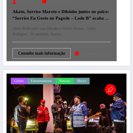
Felipe Jesus
0 Comentários
Akatu, Sorriso Maroto e Dilsinho juntos no palco:
“Sorriso Eu Gosto no Pagode – Lado B” acaba de
ser lançado
Akatu divide palco com Dilsinho e Sorriso Maroto - Arthur
Rodrigues. Os anfitriões, Sorriso…
Consulte mais informação
3 De Agosto De 2026
Cidade
Entretenimento
Noticias
Shows