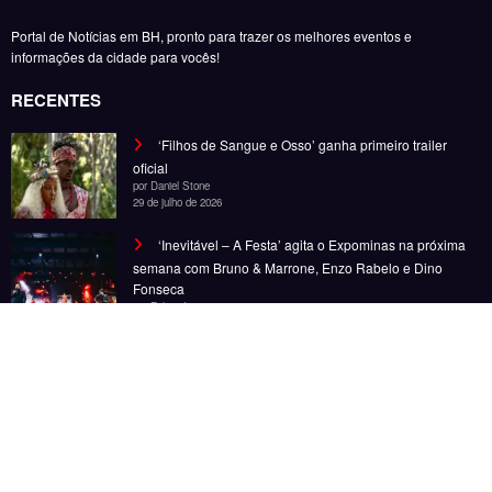
‘Inevitável – A Festa’ chega a BH em novembro com
Bruno & Marrone, Enzo Rabelo e Dino Fonseca
por Felipe Jesus
28 de outubro de 2025
Noticias
Entretenimento
Gastronomia
Esportes
Cobertura
Além do Horizonte
© Copyright 2025, Todos os direitos reservados | Desenvolvido por Fênace
Comunicação e Marketing | Powered By
SpiceThemes