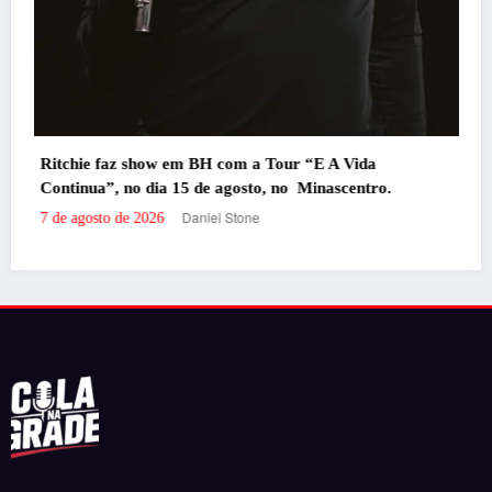
Tour “E A Vida
Portal de Notícias em BH, pronto para trazer os melhores eventos e
, no Minascentro.
informações da cidade para vocês!
RECENTES
‘Filhos de Sangue e Osso’ ganha primeiro trailer
oficial
por Daniel Stone
29 de julho de 2026
‘Inevitável – A Festa’ agita o Expominas na próxima
semana com Bruno & Marrone, Enzo Rabelo e Dino
Fonseca
por Felipe Jesus
6 de novembro de 2025