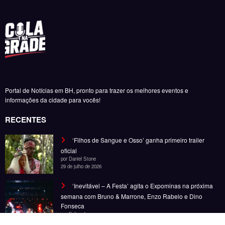
29 de julho de 2026
‘Inevitável – A Festa’ agita o Expominas na próxima
semana com Bruno & Marrone, Enzo Rabelo e Dino
Fonseca
por Felipe Jesus
6 de novembro de 2025
‘Inevitável – A Festa’ chega a BH em novembro com
Bruno & Marrone, Enzo Rabelo e Dino Fonseca
por Felipe Jesus
28 de outubro de 2025
Noticias
Entretenimento
Gastronomia
Esportes
Cobertura
Além do Horizonte
© Copyright 2025, Todos os direitos reservados | Desenvolvido por Fênace
Comunicação e Marketing | Powered By
SpiceThemes