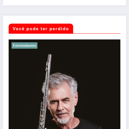
Você pode ter perdido
Noticias
41º Festivale, em Botumirim, foi um sucesso e reafirma a
força da cultura popular do Vale do Jequitinhonha