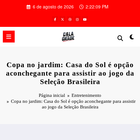
Pular
6 de agosto de 2026
2:22:10 PM
para
o
conteúdo
Copa no jardim: Casa do Sol é opção
aconchegante para assistir ao jogo da
Seleção Brasileira
Página inicial
Entretenimento
Copa no jardim: Casa do Sol é opção aconchegante para assistir
ao jogo da Seleção Brasileira