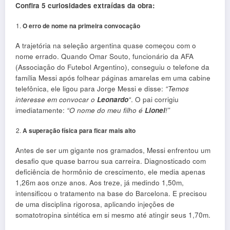
Confira 5 curiosidades extraídas da obra:
O erro de nome na primeira convocação
A trajetória na seleção argentina quase começou com o
nome errado. Quando Omar Souto, funcionário da AFA
(Associação do Futebol Argentino), conseguiu o telefone da
família Messi após folhear páginas amarelas em uma cabine
telefônica, ele ligou para Jorge Messi e disse:
“Temos
interesse em convocar o
Leonardo
“
. O pai corrigiu
imediatamente:
“O nome do meu filho é
Lionel
!”
A superação física para ficar mais alto
Antes de ser um gigante nos gramados, Messi enfrentou um
desafio que quase barrou sua carreira. Diagnosticado com
deficiência de hormônio de crescimento, ele media apenas
1,26m aos onze anos. Aos treze, já medindo 1,50m,
intensificou o tratamento na base do Barcelona. E precisou
de uma disciplina rigorosa, aplicando injeções de
somatotropina sintética em si mesmo até atingir seus 1,70m.