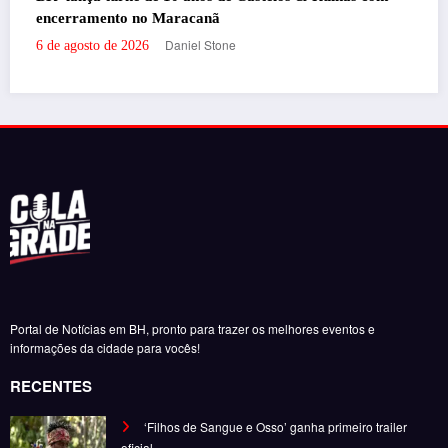
Portal de Notícias em BH, pronto para trazer os melhores eventos e
informações da cidade para vocês!
RECENTES
‘Filhos de Sangue e Osso’ ganha primeiro trailer
oficial
por Daniel Stone
29 de julho de 2026
‘Inevitável – A Festa’ agita o Expominas na próxima
semana com Bruno & Marrone, Enzo Rabelo e Dino
Fonseca
por Felipe Jesus
6 de novembro de 2025
‘Inevitável – A Festa’ chega a BH em novembro com
Bruno & Marrone, Enzo Rabelo e Dino Fonseca
por Felipe Jesus