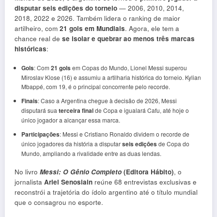
disputar
seis edições do torneio
— 2006, 2010, 2014,
2018, 2022 e 2026. Também lidera o ranking de maior
artilheiro, com
21 gols em Mundiais
. Agora, ele tem a
chance real de
se isolar e quebrar ao menos três marcas
históricas
:
Gols
: Com
21 gols
em Copas do Mundo, Lionel Messi superou
Miroslav Klose (16) e assumiu a artilharia histórica do torneio. Kylian
Mbappé, com 19, é o principal concorrente pelo recorde.
Finais
: Caso a Argentina chegue à decisão de 2026, Messi
disputará sua
terceira final
de Copa e igualará Cafu, até hoje o
único jogador a alcançar essa marca.
Participações
: Messi e Cristiano Ronaldo dividem o recorde de
único jogadores da história a disputar
seis edições
de Copa do
Mundo, ampliando a rivalidade entre as duas lendas.
No livro
Messi: O Gênio Completo
(Editora Hábito)
, o
jornalista
Ariel Senosiain
reúne 68 entrevistas exclusivas e
reconstrói a trajetória do ídolo argentino até o título mundial
que o consagrou no esporte.