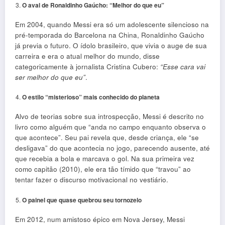
O aval de Ronaldinho Gaúcho: “Melhor do que eu”
Em 2004, quando Messi era só um adolescente silencioso na
pré-temporada do Barcelona na China, Ronaldinho Gaúcho
já previa o futuro. O ídolo brasileiro, que vivia o auge de sua
carreira e era o atual melhor do mundo, disse
categoricamente à jornalista Cristina Cubero:
“Esse cara vai
ser melhor do que eu”
.
O estilo “misterioso” mais conhecido do planeta
Alvo de teorias sobre sua introspecção, Messi é descrito no
livro como alguém que “anda no campo enquanto observa o
que acontece”. Seu pai revela que, desde criança, ele “se
desligava” do que acontecia no jogo, parecendo ausente, até
que recebia a bola e marcava o gol. Na sua primeira vez
como capitão (2010), ele era tão tímido que “travou” ao
tentar fazer o discurso motivacional no vestiário.
O painel que quase quebrou seu tornozelo
Em 2012, num amistoso épico em Nova Jersey, Messi