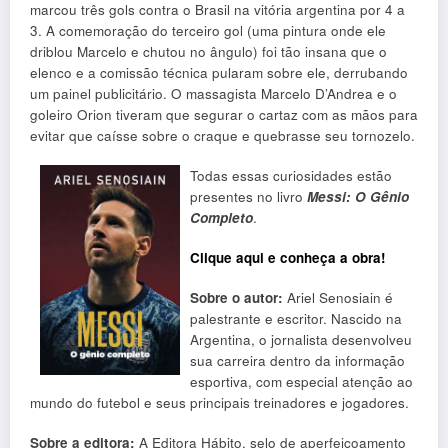
marcou três gols contra o Brasil na vitória argentina por 4 a
3. A comemoração do terceiro gol (uma pintura onde ele
driblou Marcelo e chutou no ângulo) foi tão insana que o
elenco e a comissão técnica pularam sobre ele, derrubando
um painel publicitário. O massagista Marcelo D’Andrea e o
goleiro Orion tiveram que segurar o cartaz com as mãos para
evitar que caísse sobre o craque e quebrasse seu tornozelo.
Todas essas curiosidades estão
presentes no livro
Messi: O Gênio
Completo
.
Clique aqui e conheça a obra!
Sobre o autor:
Ariel Senosiain é
palestrante e escritor. Nascido na
Argentina, o jornalista desenvolveu
sua carreira dentro da informação
esportiva, com especial atenção ao
mundo do futebol e seus principais treinadores e jogadores.
Sobre a editora:
A Editora Hábito, selo de aperfeiçoamento