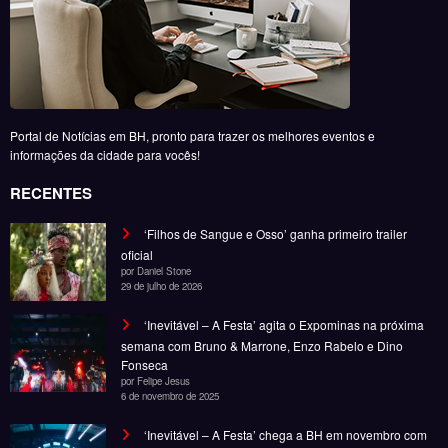
oficial
por Daniel Stone
29 de julho de 2026
‘Inevitável – A Festa’ agita o Expominas na próxima
semana com Bruno & Marrone, Enzo Rabelo e Dino
Fonseca
por Felipe Jesus
6 de novembro de 2025
‘Inevitável – A Festa’ chega a BH em novembro com
Bruno & Marrone, Enzo Rabelo e Dino Fonseca
por Felipe Jesus
28 de outubro de 2025
Noticias
Entretenimento
Gastronomia
Esportes
Cobertura
Além do Horizonte
© Copyright 2025, Todos os direitos reservados | Desenvolvido por Fênace
Comunicação e Marketing | Powered By
SpiceThemes