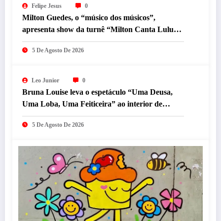
Felipe Jesus
0
Milton Guedes, o “músico dos músicos”,
apresenta show da turnê “Milton Canta Lulu”
em BH
5 De Agosto De 2026
Leo Junior
0
Bruna Louise leva o espetáculo “Uma Deusa,
Uma Loba, Uma Feiticeira” ao interior de
Minas Gerais neste sábado (8)
5 De Agosto De 2026