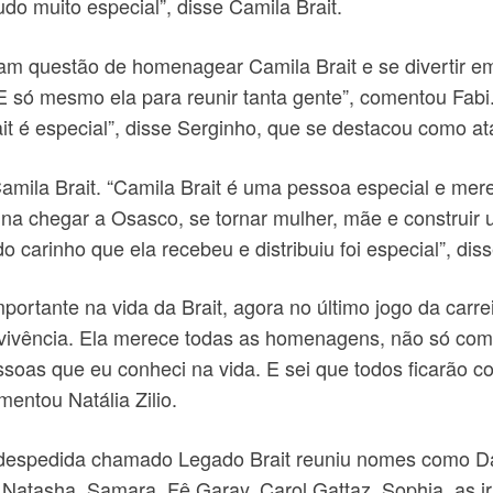
udo muito especial”, disse Camila Brait.
zeram questão de homenagear Camila Brait e se divertir 
 E só mesmo ela para reunir tanta gente”, comentou Fab
t é especial”, disse Serginho, que se destacou como ata
ila Brait. “Camila Brait é uma pessoa especial e me
a chegar a Osasco, se tornar mulher, mãe e construir u
carinho que ela recebeu e distribuiu foi especial”, dis
ortante na vida da Brait, agora no último jogo da carr
nvivência. Ela merece todas as homenagens, não só com
soas que eu conheci na vida. E sei que todos ficarão c
mentou Natália Zilio.
e despedida chamado Legado Brait reuniu nomes como Dan
 Natasha, Samara, Fê Garay, Carol Gattaz, Sophia, as ir