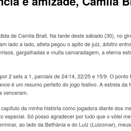
cia e amizade, Camila B
ida de Camila Brait. Na tarde deste sábado (30), no g
am lado a lado, atleta pegou o apito de juiz, árbitro en
 sorrisos, gargalhadas e muita camaradagem, a eterna e
por 2 sets a 1, parciais de 24/14, 22/25 e 15/9. O ponto f
ce é um resumo perfeito do jogo festivo. A estrela da fe
os venceram.
 capítulo da minha história como jogadora diante dos me
ito especial. Só posso agradecer por tudo que o vôlei m
rminar, ao lado da Bethânia e do Luiz (Luizomar), meus 