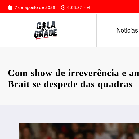
Pular
7 de agosto de 2026
6:08:29 PM
para
o
conteúdo
Noticias
Com show de irreverência e a
Brait se despede das quadras