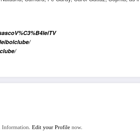
/OsascoV%C3%B4leiTV
eibolclube/
clube/
 Information.
Edit your Profile
now.