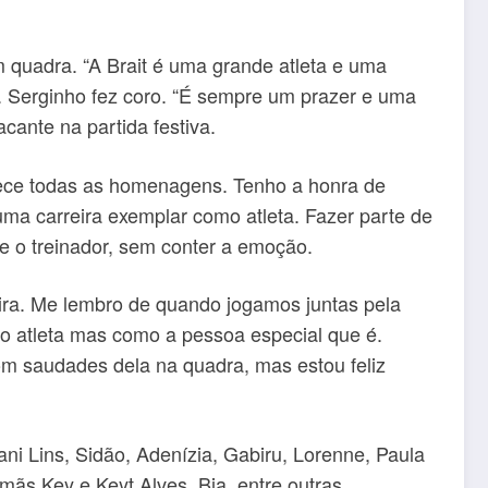
em quadra. “A Brait é uma grande atleta e uma
i. Serginho fez coro. “É sempre um prazer e uma
cante na partida festiva.
rece todas as homenagens. Tenho a honra de
ma carreira exemplar como atleta. Fazer parte de
se o treinador, sem conter a emoção.
eira. Me lembro de quando jogamos juntas pela
o atleta mas como a pessoa especial que é.
om saudades dela na quadra, mas estou feliz
i Lins, Sidão, Adenízia, Gabiru, Lorenne, Paula
mãs Key e Keyt Alves, Bia, entre outras.