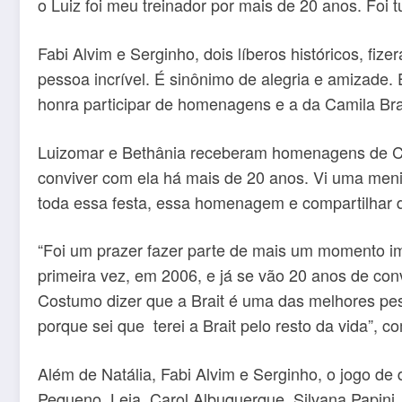
o Luiz foi meu treinador por mais de 20 anos. Foi t
Fabi Alvim e Serginho, dois líberos históricos, fi
pessoa incrível. É sinônimo de alegria e amizade.
honra participar de homenagens e a da Camila Brai
Luizomar e Bethânia receberam homenagens de Cam
conviver com ela há mais de 20 anos. Vi uma menin
toda essa festa, essa homenagem e compartilhar do 
“Foi um prazer fazer parte de mais um momento imp
primeira vez, em 2006, e já se vão 20 anos de co
Costumo dizer que a Brait é uma das melhores pes
porque sei que terei a Brait pelo resto da vida”, co
Além de Natália, Fabi Alvim e Serginho, o jogo d
Pequeno, Leia, Carol Albuquerque, Silvana Papini,