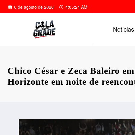
Pular
6 de agosto de 2026
4:05:25 AM
para
o
conteúdo
Noticias
Chico César e Zeca Baleiro e
Horizonte em noite de reencon