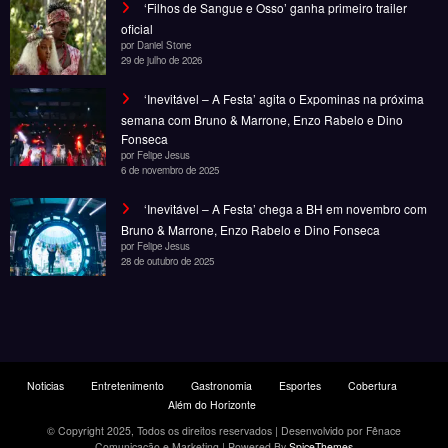
‘Filhos de Sangue e Osso’ ganha primeiro trailer
oficial
por Daniel Stone
29 de julho de 2026
‘Inevitável – A Festa’ agita o Expominas na próxima
semana com Bruno & Marrone, Enzo Rabelo e Dino
Fonseca
por Felipe Jesus
6 de novembro de 2025
‘Inevitável – A Festa’ chega a BH em novembro com
Bruno & Marrone, Enzo Rabelo e Dino Fonseca
por Felipe Jesus
28 de outubro de 2025
Noticias
Entretenimento
Gastronomia
Esportes
Cobertura
Além do Horizonte
© Copyright 2025, Todos os direitos reservados | Desenvolvido por Fênace
Comunicação e Marketing | Powered By
SpiceThemes