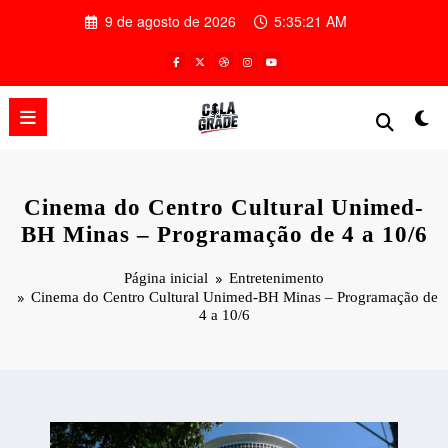
Pular
9 de agosto de 2026
5:35:22 AM
para
o
conteúdo
Cinema do Centro Cultural Unimed-
BH Minas – Programação de 4 a 10/6
Página inicial
Entretenimento
Cinema do Centro Cultural Unimed-BH Minas – Programação de
4 a 10/6