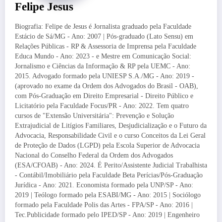
Felipe Jesus
Biografia: Felipe de Jesus é Jornalista graduado pela Faculdade
Estácio de Sá/MG - Ano: 2007 | Pós-graduado (Lato Sensu) em
Relações Públicas - RP & Assessoria de Imprensa pela Faculdade
Educa Mundo - Ano: 2023 - e Mestre em Comunicação Social:
Jornalismo e Ciências da Informação & RP pela UEMC - Ano:
2015. Advogado formado pela UNIESP S.A./MG - Ano: 2019 -
(aprovado no exame da Ordem dos Advogados do Brasil - OAB),
com Pós-Graduação em Direito Empresarial - Direito Público e
Licitatório pela Faculdade Focus/PR - Ano: 2022. Tem quatro
cursos de "Extensão Universitária": Prevenção e Solução
Extrajudicial de Litígios Familiares, Desjudicialização e o Futuro da
Advocacia, Responsabilidade Civil e o curso Conceitos da Lei Geral
de Proteção de Dados (LGPD) pela Escola Superior de Advocacia
Nacional do Conselho Federal da Ordem dos Advogados
(ESA/CFOAB) - Ano: 2024. É Perito/Assistente Judicial Trabalhista
- Contábil/Imobiliário pela Faculdade Beta Perícias/Pós-Graduação
Jurídica - Ano: 2021. Economista formado pela UNP/SP - Ano:
2019 | Teólogo formado pela ESABI/MG - Ano: 2015 | Sociólogo
formado pela Faculdade Polis das Artes - FPA/SP - Ano: 2016 |
Tec.Publicidade formado pelo IPED/SP - Ano: 2019 | Engenheiro