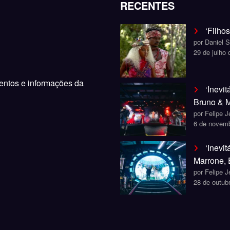
RECENTES
‘Filho
por Daniel 
29 de julho
ventos e informações da
‘Inevi
Bruno & M
por Felipe 
6 de novem
‘Inevi
Marrone,
por Felipe 
28 de outub