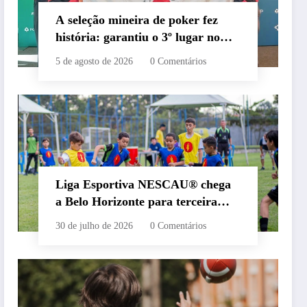
A seleção mineira de poker fez
história: garantiu o 3º lugar no
Campeonato Brasileiro por
5 de agosto de 2026
0 Comentários
Equipes (CBPE), disputado no
BSOP em São Paulo.
Liga Esportiva NESCAU® chega
a Belo Horizonte para terceira
edição consecutiva e abre
30 de julho de 2026
0 Comentários
inscrições gratuitas para crianças
e adolescentes