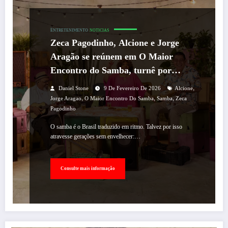
ENTRETENIMENTO
NOTICIAS
Zeca Pagodinho, Alcione e Jorge
Aragão se reúnem em O Maior
Encontro do Samba, turnê por
estádios que contará também com
,
Daniel Stone
9 De Fevereiro De 2026
Alcione
convidados
,
,
,
Jorge Aragao
O Maior Encontro Do Samba
Samba
Zeca
Pagodinho
O samba é o Brasil traduzido em ritmo. Talvez por isso
atravesse gerações sem envelhecer:…
Consulte mais informação