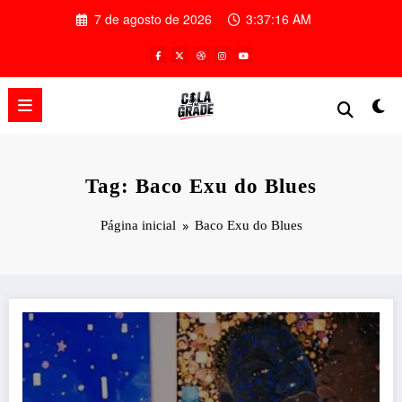
Pular
7 de agosto de 2026
3:37:17 AM
para
o
conteúdo
Tag: Baco Exu do Blues
Página inicial
Baco Exu do Blues