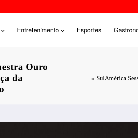
Entretenimento
Esportes
Gastron
uestra Ouro
aça da
SulAmérica Sess
o