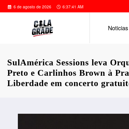
Pular
6 de agosto de 2026
6:37:42 AM
para
o
conteúdo
Noticias
SulAmérica Sessions leva Orq
Preto e Carlinhos Brown à Pr
Liberdade em concerto gratuit