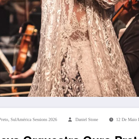
,
Preto
SulAmérica Sessions 2026
Daniel Stone
12 De Maio 