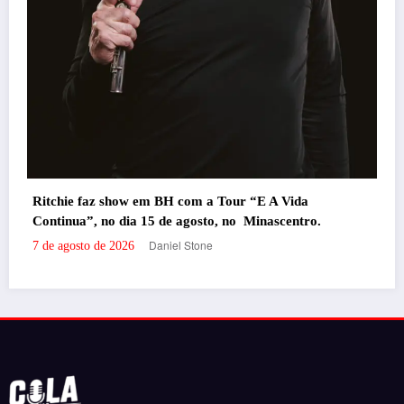
Portal de Notícias em BH, pronto para trazer os melhores eventos e
o.
informações da cidade para vocês!
RECENTES
‘Filhos de Sangue e Osso’ ganha primeiro trailer
oficial
por Daniel Stone
29 de julho de 2026
‘Inevitável – A Festa’ agita o Expominas na próxima
semana com Bruno & Marrone, Enzo Rabelo e Dino