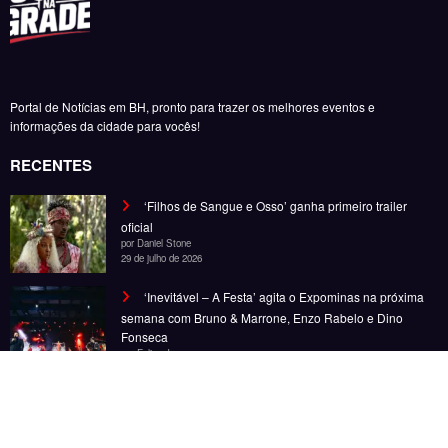
Fonseca
por Felipe Jesus
6 de novembro de 2025
‘Inevitável – A Festa’ chega a BH em novembro com
Bruno & Marrone, Enzo Rabelo e Dino Fonseca
por Felipe Jesus
28 de outubro de 2025
Noticias
Entretenimento
Gastronomia
Esportes
Cobertura
Além do Horizonte
© Copyright 2025, Todos os direitos reservados | Desenvolvido por Fênace
Comunicação e Marketing | Powered By
SpiceThemes