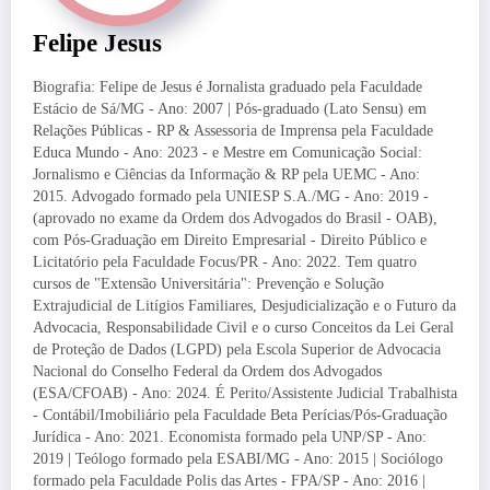
Felipe Jesus
Biografia: Felipe de Jesus é Jornalista graduado pela Faculdade
Estácio de Sá/MG - Ano: 2007 | Pós-graduado (Lato Sensu) em
Relações Públicas - RP & Assessoria de Imprensa pela Faculdade
Educa Mundo - Ano: 2023 - e Mestre em Comunicação Social:
Jornalismo e Ciências da Informação & RP pela UEMC - Ano:
2015. Advogado formado pela UNIESP S.A./MG - Ano: 2019 -
(aprovado no exame da Ordem dos Advogados do Brasil - OAB),
com Pós-Graduação em Direito Empresarial - Direito Público e
Licitatório pela Faculdade Focus/PR - Ano: 2022. Tem quatro
cursos de "Extensão Universitária": Prevenção e Solução
Extrajudicial de Litígios Familiares, Desjudicialização e o Futuro da
Advocacia, Responsabilidade Civil e o curso Conceitos da Lei Geral
de Proteção de Dados (LGPD) pela Escola Superior de Advocacia
Nacional do Conselho Federal da Ordem dos Advogados
(ESA/CFOAB) - Ano: 2024. É Perito/Assistente Judicial Trabalhista
- Contábil/Imobiliário pela Faculdade Beta Perícias/Pós-Graduação
Jurídica - Ano: 2021. Economista formado pela UNP/SP - Ano:
2019 | Teólogo formado pela ESABI/MG - Ano: 2015 | Sociólogo
formado pela Faculdade Polis das Artes - FPA/SP - Ano: 2016 |