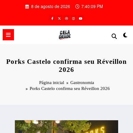
Pular
8 de agosto de 2026
7:40:10 PM
para
o
conteúdo
Porks Castelo confirma seu Réveillon
2026
Página inicial
Gastronomia
Porks Castelo confirma seu Réveillon 2026