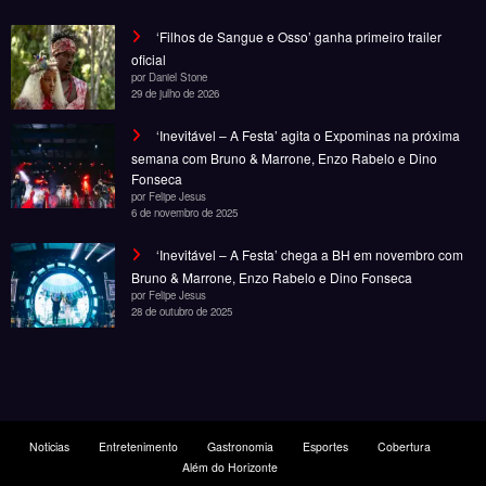
‘Filhos de Sangue e Osso’ ganha primeiro trailer
oficial
por Daniel Stone
29 de julho de 2026
‘Inevitável – A Festa’ agita o Expominas na próxima
semana com Bruno & Marrone, Enzo Rabelo e Dino
Fonseca
por Felipe Jesus
6 de novembro de 2025
‘Inevitável – A Festa’ chega a BH em novembro com
Bruno & Marrone, Enzo Rabelo e Dino Fonseca
por Felipe Jesus
28 de outubro de 2025
Noticias
Entretenimento
Gastronomia
Esportes
Cobertura
Além do Horizonte
© Copyright 2025, Todos os direitos reservados | Desenvolvido por Fênace