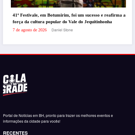
Santander promove event
Botumirim, foi um sucesso e reafirma a
milhas e acúmulo de pon
opular do Vale do Jequitinhonha
Danie
7 de agosto de 2026
Daniel Stone
Portal de Notícias em BH, pronto para trazer os melhores eventos e
informações da cidade para vocês!
RECENTES