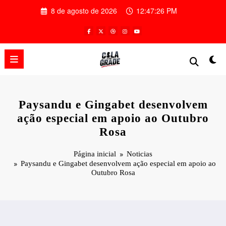
Pular
8 de agosto de 2026
12:47:27 PM
para
o
conteúdo
Paysandu e Gingabet desenvolvem
ação especial em apoio ao Outubro
Rosa
Página inicial
Noticias
Paysandu e Gingabet desenvolvem ação especial em apoio ao
Outubro Rosa