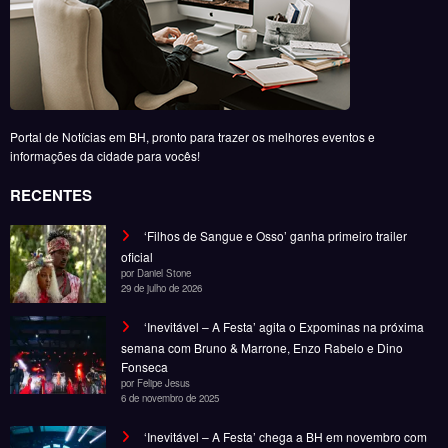
oficial
por Daniel Stone
29 de julho de 2026
‘Inevitável – A Festa’ agita o Expominas na próxima
semana com Bruno & Marrone, Enzo Rabelo e Dino
Fonseca
por Felipe Jesus
6 de novembro de 2025
‘Inevitável – A Festa’ chega a BH em novembro com
Bruno & Marrone, Enzo Rabelo e Dino Fonseca
por Felipe Jesus
28 de outubro de 2025
Noticias
Entretenimento
Gastronomia
Esportes
Cobertura
Além do Horizonte
© Copyright 2025, Todos os direitos reservados | Desenvolvido por Fênace
Comunicação e Marketing | Powered By
SpiceThemes