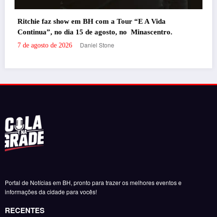
 Vida
Portal de Notícias em BH, pronto para trazer os melhores eventos e
scentro.
informações da cidade para vocês!
RECENTES
‘Filhos de Sangue e Osso’ ganha primeiro trailer
oficial
por Daniel Stone
29 de julho de 2026
‘Inevitável – A Festa’ agita o Expominas na próxima
semana com Bruno & Marrone, Enzo Rabelo e Dino
Fonseca
por Felipe Jesus
6 de novembro de 2025
‘Inevitável – A Festa’ chega a BH em novembro com
Bruno & Marrone, Enzo Rabelo e Dino Fonseca
por Felipe Jesus
28 de outubro de 2025