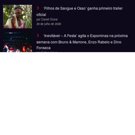
Noticias
Entretenimento
Gastronomia
Esportes
Cobertura
Além do Horizonte
© Copyright 2025, Todos os direitos reservados | Desenvolvido por Fênace
Comunicação e Marketing | Powered By
SpiceThemes