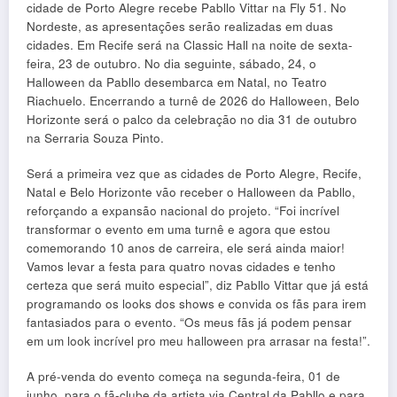
cidade de Porto Alegre recebe Pabllo Vittar na Fly 51. No
Nordeste, as apresentações serão realizadas em duas
cidades. Em Recife será na Classic Hall na noite de sexta-
feira, 23 de outubro. No dia seguinte, sábado, 24, o
Halloween da Pabllo desembarca em Natal, no Teatro
Riachuelo. Encerrando a turnê de 2026 do Halloween, Belo
Horizonte será o palco da celebração no dia 31 de outubro
na Serraria Souza Pinto.
Será a primeira vez que as cidades de Porto Alegre, Recife,
Natal e Belo Horizonte vão receber o Halloween da Pabllo,
reforçando a expansão nacional do projeto. “Foi incrível
transformar o evento em uma turnê e agora que estou
comemorando 10 anos de carreira, ele será ainda maior!
Vamos levar a festa para quatro novas cidades e tenho
certeza que será muito especial”, diz Pabllo Vittar que já está
programando os looks dos shows e convida os fãs para irem
fantasiados para o evento. “Os meus fãs já podem pensar
em um look incrível pro meu halloween pra arrasar na festa!”.
A pré-venda do evento começa na segunda-feira, 01 de
junho, para o fã-clube da artista via Central da Pabllo e para