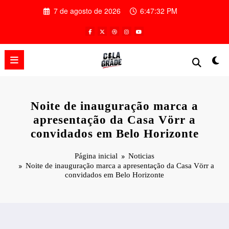
Pular
7 de agosto de 2026
6:47:33 PM
para
o
conteúdo
Noite de inauguração marca a
apresentação da Casa Vörr a
convidados em Belo Horizonte
Página inicial
Noticias
Noite de inauguração marca a apresentação da Casa Vörr a
convidados em Belo Horizonte