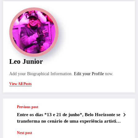
Leo Junior
Add your Biographical Information.
Edit your Profile
now.
View All Posts
Previous post
Entre os dias *13 e 21 de junho*, Belo Horizonte se
transforma no cenário de uma experiência artística
única e intimista com a chegada da *12ª edição do
Next post
FESTIM