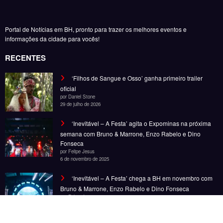
Portal de Notícias em BH, pronto para trazer os melhores eventos e
informações da cidade para vocês!
RECENTES
‘Filhos de Sangue e Osso’ ganha primeiro trailer
oficial
por Daniel Stone
29 de julho de 2026
‘Inevitável – A Festa’ agita o Expominas na próxima
semana com Bruno & Marrone, Enzo Rabelo e Dino
Fonseca
por Felipe Jesus
6 de novembro de 2025
‘Inevitável – A Festa’ chega a BH em novembro com
Bruno & Marrone, Enzo Rabelo e Dino Fonseca
por Felipe Jesus
28 de outubro de 2025