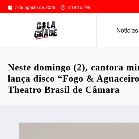
Pular
7 de agosto de 2026
3:19:17 PM
para
o
conteúdo
Noticias
Neste domingo (2), cantora m
lança disco “Fogo & Aguaceir
Theatro Brasil de Câmara