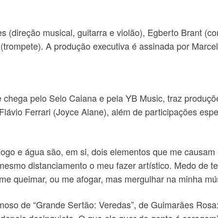
(direção musical, guitarra e violão), Egberto Brant (co
(trompete). A produção executiva é assinada por Marcela
e chega pelo Selo Caiana e pela YB Music, traz produçõ
Flávio Ferrari (Joyce Alane), além de participações esp
“Fogo e água são, em si, dois elementos que me causam
mesmo distanciamento o meu fazer artístico. Medo de te
 e me queimar, ou me afogar, mas mergulhar na minha mú
famoso de “Grande Sertão: Veredas”, de Guimarães Rosa: 