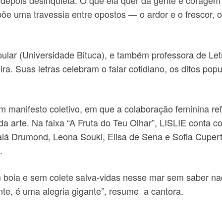
 depois desinquieta. O que ela quer da gente é coragem”.
põe uma travessia entre opostos — o ardor e o frescor
r (Universidade Bituca), e também professora de Letra
a. Suas letras celebram o falar cotidiano, os ditos popul
m manifesto coletivo, em que a colaboração feminina ref
da arte. Na faixa “A Fruta do Teu Olhar”, LISLIE conta 
Iaiá Drumond, Leona Souki, Elisa de Sena e Sofia Cupe
.
m boia e sem colete salva-vidas nesse mar sem saber nad
nte, é uma alegria gigante”, resume a cantora.