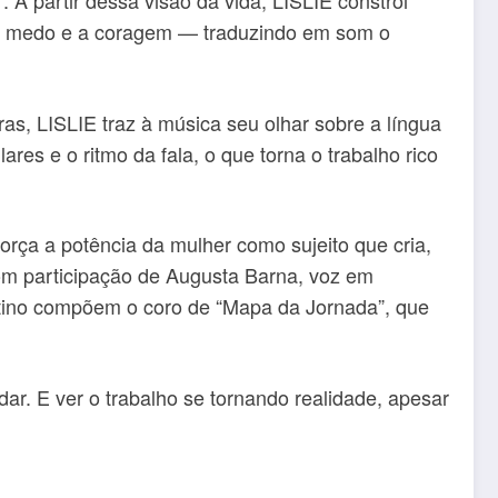
 A partir dessa visão da vida, LISLIE constrói
, o medo e a coragem — traduzindo em som o
s, LISLIE traz à música seu olhar sobre a língua
ares e o ritmo da fala, o que torna o trabalho rico
orça a potência da mulher como sujeito que cria,
com participação de Augusta Barna, voz em
rtino compõem o coro de “Mapa da Jornada”, que
ar. E ver o trabalho se tornando realidade, apesar