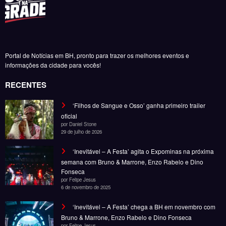
RECENTES
‘Filhos de Sangue e Osso’ ganha primeiro trailer
oficial
por Daniel Stone
29 de julho de 2026
‘Inevitável – A Festa’ agita o Expominas na próxima
semana com Bruno & Marrone, Enzo Rabelo e Dino
Fonseca
por Felipe Jesus
6 de novembro de 2025
‘Inevitável – A Festa’ chega a BH em novembro com
Bruno & Marrone, Enzo Rabelo e Dino Fonseca
por Felipe Jesus
28 de outubro de 2025
Noticias
Entretenimento
Gastronomia
Esportes
Cobertura
Além do Horizonte