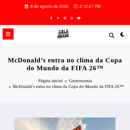
Pular
8 de agosto de 2026
2:12:28 PM
para
o
conteúdo
McDonald’s entra no clima da Copa
do Mundo da FIFA 26™
Página inicial
Gastronomia
McDonald’s entra no clima da Copa do Mundo da FIFA 26™