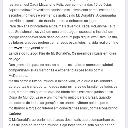
restaurantes! Cada McLanche Feliz vem com uma das 15 pelúcias
Squishmallows™ vestindo camisas exclusivas com cores, estampas,
escudos, números e elementos gráficos do McDonald’s. A campanha
convida as famílias do mundo inteiro a entrarem no jogo.
Para deixar a brincadeira ainda mais divertida, cada McLanche Feliz™
dos Squishmallows virá em uma embalagem especial e incluirá um
código escaneável para desbloquear um jogo digital exclusivo. Assim,
os futuros craques podem treinar seus escanteios na vida real e online
em
www.happymeal.com
.
Lendas do futebol. Fãs do McDonald’s. Os mesmos rituais em dias
de jogo.
Dos gramados para os nossos copos, os maiores nomes do futebol
compartilham suas memórias e experiências pessoais com o
McDonald’s.
“Assim como o futebol mudou a minha vida, vejo que o McDonald’s
abre portas e cria oportunidades para milhares de brasileiros todos os
dias, e é por isso que me orgulha ainda mais estarmos juntos nesta
Copa do Mundo. Esse é um momento único para o Brasil, quando
torcedores de todas as gerações se unem e vibram pelo esporte,
mostrando a força do futebol em conectar pessoas”, conta
Ronaldinho
Gaúcho
.
O McDonald’s faz parte há décadas dos rituais que acompanham os
dias de jogo ao redor do mundo. Seja torcendo do sofá ou brilhando