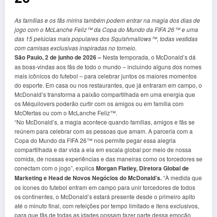
As famílias e os fãs mirins também podem entrar na magia dos dias de
jogo com o McLanche Feliz™ da Copa do Mundo da FIFA 26™ e uma
das 15 pelúcias mais populares dos Squishmallows™, todas vestidas
com camisas exclusivas inspiradas no torneio.
São Paulo, 2 de junho de 2026 –
Nesta temporada, o McDonald’s dá
as boas-vindas aos fãs de todo o mundo – incluindo alguns dos nomes
mais icônicos do futebol – para celebrar juntos os maiores momentos
do esporte. Em casa ou nos restaurantes, que já entraram em campo, o
McDonald’s transforma a paixão compartilhada em uma energia que
os Méquilovers poderão curtir com os amigos ou em família com
McOfertas ou com o McLanche Feliz™.
“No McDonald’s, a magia acontece quando famílias, amigos e fãs se
reúnem para celebrar com as pessoas que amam. A parceria com a
Copa do Mundo da FIFA 26™ nos permite pegar essa alegria
compartilhada e dar vida a ela em escala global por meio de nossa
comida, de nossas experiências e das maneiras como os torcedores se
conectam com o jogo”, explica
Morgan Flatley, Diretora Global de
Marketing e Head de Novos Negócios do McDonald’s.
“À medida que
os ícones do futebol entram em campo para unir torcedores de todos
os continentes, o McDonald’s estará presente desde o primeiro apito
até o minuto final, com refeições por tempo limitado e itens exclusivos,
para que fãs de todas as idades possam fazer parte dessa emoção