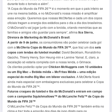
durante todo o torneio e além”.
“A Copa do Mundo da FIFA 26™ é o momento em que o país inteiro se
une na mesma batida, e no McDonald’s nossa missão é amplificar
essa emoção. Queremos que nossas McOfertas e cada um dos copos
oficiais tragam a energia dos estádios para o dia a dia dos brasileiros.
O McDonald’s vai jogar junto com a torcida, criando memórias que as
famílias e amigos vão guardar para sempre”, afirma
Ilca Sierra,
Diretora de Marketing do McDonald’s Brasil
.
A partir de 9 de junho
, os consumidores vão poder celebrar cada gol
com a
McOferta Copa do Mundo da FIFA 26™
, que traz um dos
seis
copos com lendas do futebol mundial
: David Beckham, Ronaldinho
Gaúcho, Thierry Henry, Son Heung-min e Lamine Yamal. E, claro, a
escalação só estaria completa com a nossa lenda, o Grimace.
Os clientes poderão optar por
Chicken McNuggets com 10 unidades
ou um Big Mac + Bebida média + McFritas Média + uma edição
especial do molho Big Mac em blister exclusivo
. A McOferta ficará
ainda mais especial com embalagens exclusivas para celebrar a Copa
do Mundo da FIFA 26™.
Futuros craques do futebol e fãs do McDonald’s entram em campo
com a campanha Squishmallows™ do McLanche Feliz™ da Copa do
Mundo da FIFA 26™
O McLanche Feliz™ da Copa do Mundo da FIFA 26™ também entra no
clima e traz toda a emoção dos dias de jogo direto para os