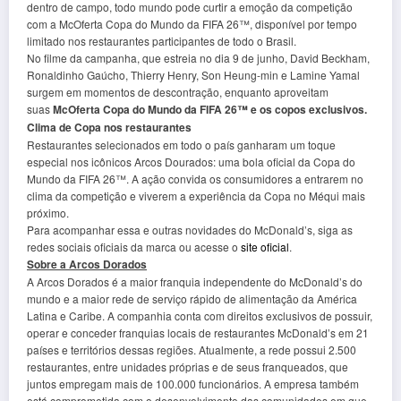
dentro de campo, todo mundo pode curtir a emoção da competição
com a McOferta Copa do Mundo da FIFA 26™, disponível por tempo
limitado nos restaurantes participantes de todo o Brasil.
No filme da campanha, que estreia no dia 9 de junho, David Beckham,
Ronaldinho Gaúcho, Thierry Henry, Son Heung-min e Lamine Yamal
surgem em momentos de descontração, enquanto aproveitam
suas
McOferta Copa do Mundo da FIFA 26™ e os copos exclusivos.
Clima de Copa nos restaurantes
Restaurantes selecionados em todo o país ganharam um toque
especial nos icônicos Arcos Dourados: uma bola oficial da Copa do
Mundo da FIFA 26™. A ação convida os consumidores a entrarem no
clima da competição e viverem a experiência da Copa no Méqui mais
próximo.
Para acompanhar essa e outras novidades do McDonald’s, siga as
redes sociais oficiais da marca ou acesse o
site oficial
.
Sobre a Arcos Dorados
A Arcos Dorados é a maior franquia independente do McDonald’s do
mundo e a maior rede de serviço rápido de alimentação da América
Latina e Caribe. A companhia conta com direitos exclusivos de possuir,
operar e conceder franquias locais de restaurantes McDonald’s em 21
países e territórios dessas regiões. Atualmente, a rede possui 2.500
restaurantes, entre unidades próprias e de seus franqueados, que
juntos empregam mais de 100.000 funcionários. A empresa também
está comprometida com o desenvolvimento das comunidades em que