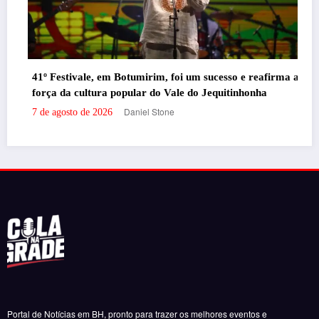
Santander promove event
Botumirim, foi um sucesso e reafirma a
milhas e acúmulo de pon
opular do Vale do Jequitinhonha
Danie
7 de agosto de 2026
Daniel Stone
Portal de Notícias em BH, pronto para trazer os melhores eventos e
informações da cidade para vocês!