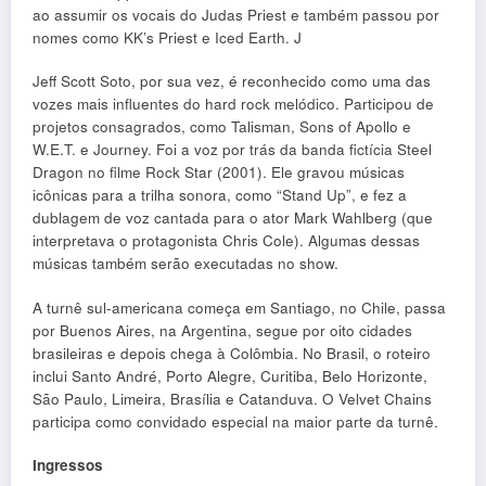
ao assumir os vocais do Judas Priest e também passou por
nomes como KK’s Priest e Iced Earth. J
Jeff Scott Soto, por sua vez, é reconhecido como uma das
vozes mais influentes do hard rock melódico. Participou de
projetos consagrados, como Talisman, Sons of Apollo e
W.E.T. e Journey. Foi a voz por trás da banda fictícia Steel
Dragon no filme Rock Star (2001). Ele gravou músicas
icônicas para a trilha sonora, como “Stand Up”, e fez a
dublagem de voz cantada para o ator Mark Wahlberg (que
interpretava o protagonista Chris Cole). Algumas dessas
músicas também serão executadas no show.
A turnê sul-americana começa em Santiago, no Chile, passa
por Buenos Aires, na Argentina, segue por oito cidades
brasileiras e depois chega à Colômbia. No Brasil, o roteiro
inclui Santo André, Porto Alegre, Curitiba, Belo Horizonte,
São Paulo, Limeira, Brasília e Catanduva. O Velvet Chains
participa como convidado especial na maior parte da turnê.
Ingressos