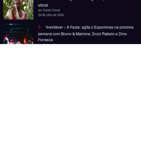
Noticias
Entretenimento
Gastronomia
Esportes
Cobertura
Além do Horizonte
© Copyright 2025, Todos os direitos reservados | Desenvolvido por Fênace
Comunicação e Marketing | Powered By
SpiceThemes