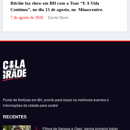
 Vida
Portal de Notícias em BH, pronto para trazer os melhores eventos e
scentro.
informações da cidade para vocês!
RECENTES
‘Filhos de Sangue e Osso’ ganha primeiro trailer
oficial
por Daniel Stone
29 de julho de 2026
‘Inevitável – A Festa’ agita o Expominas na próxima
semana com Bruno & Marrone, Enzo Rabelo e Dino
Fonseca
por Felipe Jesus
6 de novembro de 2025
‘Inevitável – A Festa’ chega a BH em novembro com
Bruno & Marrone, Enzo Rabelo e Dino Fonseca
por Felipe Jesus
28 de outubro de 2025