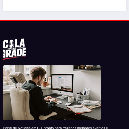
Portal de Notícias em BH, pronto para trazer os melhores eventos e
informações da cidade para vocês!
RECENTES
‘Filhos de Sangue e Osso’ ganha primeiro trailer
oficial
por Daniel Stone
29 de julho de 2026
‘Inevitável – A Festa’ agita o Expominas na próxima
semana com Bruno & Marrone, Enzo Rabelo e Dino
Fonseca