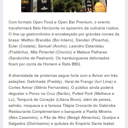
Com formato Open Food e Open Bar Premium, o evento
transformará Belo Horizonte no epicentro da culinária rústica.
O line-up gastronômico é encabeçado por grandes nomes da
brasa: Wellton Brandão (Boi Inteiro), Dandan (Picanha),
Euler (Costela), Samuel (Ancho), Leandro Estanislau
(Fraldinha), Mila Pimentel (Chorizo) e Mateus Palhares
(Sanduíche de Pastrami). Os hambúrgueres defumados
ficam por conta de Homero e Rafa BBQ.
A diversidade de proteínas segue forte com a Avivar em três
estações: Galinhada (Freddy), Varal de Frango (Iuri Lima) e
Cortes Avivar (Stênio Fernandes). O público ainda poderá
degustar o Porco na Cruz (Barão), Pulled Pork (Matheus e
Lu), Tempurá de Coração (Liliana Brum), além de peixes,
salmão, moqueca e a famosa Tilápia Crocante do Gabiroba
Restaurante.Complementam o banquete a Paella Mineira
(Alex Cassimiro), o Pão de Alho (Beagô Alimentos), Queijos e
Salgados (Diviníssimo) e quitutes do Empório Santa Isabel.