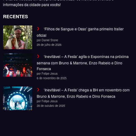
por Felipe Jesus
6 de novembro de 2025
‘Inevitável – A Festa’ chega a BH em novembro com
Bruno & Marrone, Enzo Rabelo e Dino Fonseca
por Felipe Jesus
28 de outubro de 2025
Noticias
Entretenimento
Gastronomia
Esportes
Cobertura
Além do Horizonte
© Copyright 2025, Todos os direitos reservados | Desenvolvido por Fênace
Comunicação e Marketing | Powered By
SpiceThemes