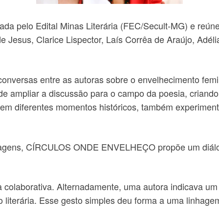
ionada pelo Edital Minas Literária (FEC/Secult-MG) e re
de Jesus, Clarice Lispector, Laís Corrêa de Araújo, Adél
e conversas entre as autoras sobre o envelhecimento f
jo de ampliar a discussão para o campo da poesia, crian
e, em diferentes momentos históricos, também experime
nagens, CÍRCULOS ONDE ENVELHEÇO propõe um diálogo
ma colaborativa. Alternadamente, uma autora indicava u
ão literária. Esse gesto simples deu forma a uma linhagem