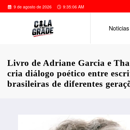
Pular
9 de agosto de 2026
9:35:08 AM
para
o
conteúdo
Noticias
Livro de Adriane Garcia e Th
cria diálogo poético entre escr
brasileiras de diferentes geraç