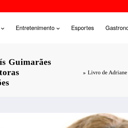
Entretenimento
Esportes
Gastron
aís Guimarães
itoras
Livro de Adriane
ões