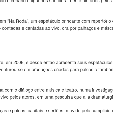
ção o cenário e figurinos são literalmente pintados pel
tem “Na Roda”, um espetáculo brincante com repertório 
o contadas e cantadas ao vivo, ora por palhaços e másca
e, em 2006, e desde então apresenta seus espetáculos 
aventurou-se em produções criadas para palcos e també
alha com o diálogo entre música e teatro, numa investi
o vivo pelos atores, em uma pesquisa que alia dramaturg
ças e palcos, capitais e sertões, movido pela cumplicida