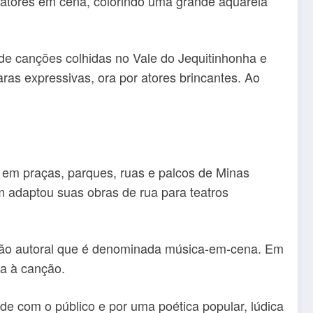
os atores em cena, colorindo uma grande aquarela
de canções colhidas no Vale do Jequitinhonha e
ras expressivas, ora por atores brincantes. Ao
em praças, parques, ruas e palcos de Minas
m adaptou suas obras de rua para teatros
gação autoral que é denominada música-em-cena. Em
ia à canção.
de com o público e por uma poética popular, lúdica