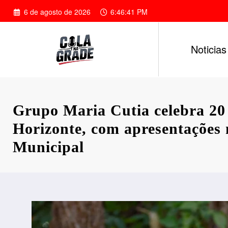
Pular
6 de agosto de 2026
6:46:42 PM
para
o
conteúdo
Noticias
Grupo Maria Cutia celebra 20
Horizonte, com apresentações
Municipal