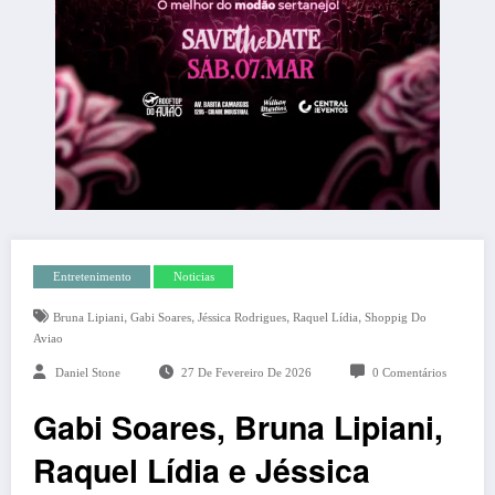
Entretenimento
Noticias
,
,
,
,
Bruna Lipiani
Gabi Soares
Jéssica Rodrigues
Raquel Lídia
Shoppig Do
Aviao
Daniel Stone
27 De Fevereiro De 2026
0 Comentários
Gabi Soares, Bruna Lipiani,
Raquel Lídia e Jéssica