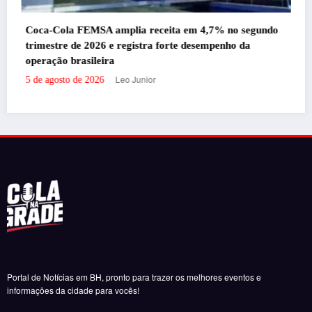
m 4,7% no segundo
esempenho da
Bruna Louise leva o espetáculo “Uma Deu
Uma Feiticeira” ao interior de Minas Gera
sábado (8)
Leo Junior
5 de agosto de 2026