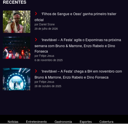
Portal de Notícias em BH, pronto para trazer os melhores eventos e
informações da cidade para vocês!
RECENTES
‘Filhos de Sangue e Osso’ ganha primeiro trailer
oficial
por Daniel Stone
29 de julho de 2026
‘Inevitável – A Festa’ agita o Expominas na próxima
semana com Bruno & Marrone, Enzo Rabelo e Dino
Fonseca
por Felipe Jesus
6 de novembro de 2025
‘Inevitável – A Festa’ chega a BH em novembro com
Bruno & Marrone, Enzo Rabelo e Dino Fonseca