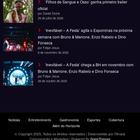
oficial
por Daniel Stone
29 de julho de 2026
‘Inevitável – A Festa’ agita o Expominas na próxima
semana com Bruno & Marrone, Enzo Rabelo e Dino
Fonseca
por Felipe Jesus
6 de novembro de 2025
‘Inevitável – A Festa’ chega a BH em novembro com
Bruno & Marrone, Enzo Rabelo e Dino Fonseca
por Felipe Jesus
28 de outubro de 2025
Noticias
Entretenimento
Gastronomia
Esportes
Cobertura
Além do Horizonte
© Copyright 2025, Todos os direitos reservados | Desenvolvido por Fênace
Comunicação e Marketing | Powered By
SpiceThemes