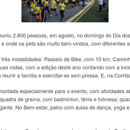
euniu 2.800 pessoas, em agosto, no domingo do Dia dos 
a e onde os pets são muito bem-vindos, com diferentes a
tre três modalidades: Passeio de Bike, com 10 km; Cami
duas rodas, com a edição deste ano contando com a inclu
reunir a família e exercitar-se sem pressa. E, na Corri
montada especialmente para o evento, com atividades ab
; quadra de grama, com badminton, tênis e futmesa; quadr
gante. No Bem-estar, palco com aulas de dança, yoga e p