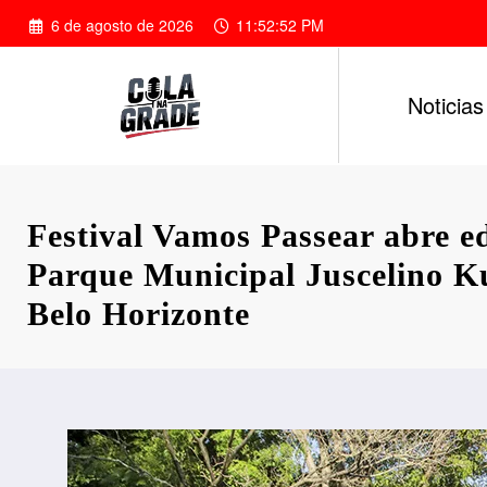
Pular
6 de agosto de 2026
11:52:53 PM
para
o
conteúdo
Noticias
Festival Vamos Passear abre e
Parque Municipal Juscelino K
Belo Horizonte