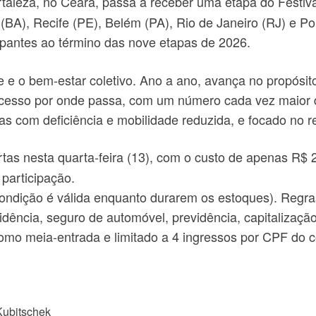
rtaleza, no Ceará, passa a receber uma etapa do Festi
r (BA), Recife (PE), Belém (PA), Rio de Janeiro (RJ) e 
cipantes ao término das nove etapas de 2026.
re e o bem-estar coletivo. Ano a ano, avança no propósi
sucesso por onde passa, com um número cada vez maior 
as com deficiência e mobilidade reduzida, e focado no r
tas nesta quarta-feira (13), com o custo de apenas R$ 20,
 participação.
ondição é válida enquanto durarem os estoques). Regra
idência, seguro de automóvel, previdência, capitalizaç
omo meia-entrada e limitado a 4 ingressos por CPF do 
Kubitschek