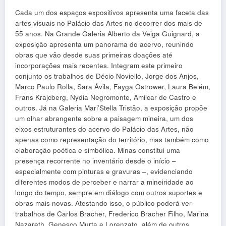
Cada um dos espaços expositivos apresenta uma faceta das
artes visuais no Palácio das Artes no decorrer dos mais de
55 anos. Na Grande Galeria Alberto da Veiga Guignard, a
exposição apresenta um panorama do acervo, reunindo
obras que vão desde suas primeiras doações até
incorporações mais recentes. Integram este primeiro
conjunto os trabalhos de Décio Noviello, Jorge dos Anjos,
Marco Paulo Rolla, Sara Ávila, Fayga Ostrower, Laura Belém,
Frans Krajcberg, Nydia Negromonte, Amilcar de Castro e
outros. Já na Galeria Mari’Stella Tristão, a exposição propõe
um olhar abrangente sobre a paisagem mineira, um dos
eixos estruturantes do acervo do Palácio das Artes, não
apenas como representação do território, mas também como
elaboração poética e simbólica. Minas constitui uma
presença recorrente no inventário desde o início –
especialmente com pinturas e gravuras –, evidenciando
diferentes modos de perceber e narrar a mineiridade ao
longo do tempo, sempre em diálogo com outros suportes e
obras mais novas. Atestando isso, o público poderá ver
trabalhos de Carlos Bracher, Frederico Bracher Filho, Marina
Nazareth, Genesco Murta e Lorenzato, além de outros