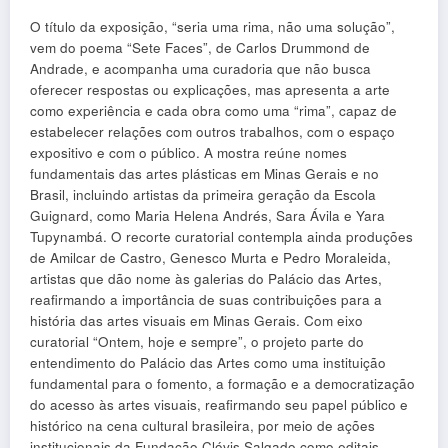
O título da exposição, “seria uma rima, não uma solução”,
vem do poema “Sete Faces”, de Carlos Drummond de
Andrade, e acompanha uma curadoria que não busca
oferecer respostas ou explicações, mas apresenta a arte
como experiência e cada obra como uma “rima”, capaz de
estabelecer relações com outros trabalhos, com o espaço
expositivo e com o público. A mostra reúne nomes
fundamentais das artes plásticas em Minas Gerais e no
Brasil, incluindo artistas da primeira geração da Escola
Guignard, como Maria Helena Andrés, Sara Ávila e Yara
Tupynambá. O recorte curatorial contempla ainda produções
de Amilcar de Castro, Genesco Murta e Pedro Moraleida,
artistas que dão nome às galerias do Palácio das Artes,
reafirmando a importância de suas contribuições para a
história das artes visuais em Minas Gerais. Com eixo
curatorial “Ontem, hoje e sempre”, o projeto parte do
entendimento do Palácio das Artes como uma instituição
fundamental para o fomento, a formação e a democratização
do acesso às artes visuais, reafirmando seu papel público e
histórico na cena cultural brasileira, por meio de ações
institucionais da Fundação Clóvis Salgado como editais,