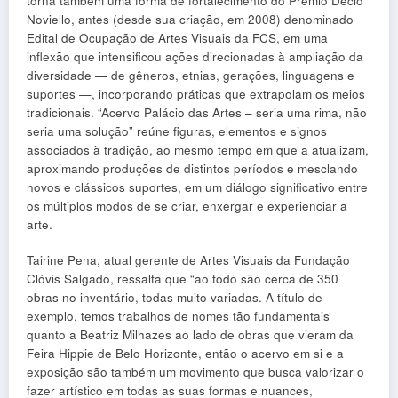
torna também uma forma de fortalecimento do Prêmio Décio
Noviello, antes (desde sua criação, em 2008) denominado
Edital de Ocupação de Artes Visuais da FCS, em uma
inflexão que intensificou ações direcionadas à ampliação da
diversidade — de gêneros, etnias, gerações, linguagens e
suportes —, incorporando práticas que extrapolam os meios
tradicionais. “Acervo Palácio das Artes – seria uma rima, não
seria uma solução” reúne figuras, elementos e signos
associados à tradição, ao mesmo tempo em que a atualizam,
aproximando produções de distintos períodos e mesclando
novos e clássicos suportes, em um diálogo significativo entre
os múltiplos modos de se criar, enxergar e experienciar a
arte.
Tairine Pena, atual gerente de Artes Visuais da Fundação
Clóvis Salgado, ressalta que “ao todo são cerca de 350
obras no inventário, todas muito variadas. A título de
exemplo, temos trabalhos de nomes tão fundamentais
quanto a Beatriz Milhazes ao lado de obras que vieram da
Feira Hippie de Belo Horizonte, então o acervo em si e a
exposição são também um movimento que busca valorizar o
fazer artístico em todas as suas formas e nuances,