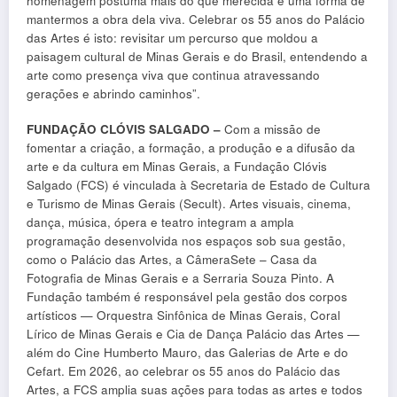
homenagem póstuma mais do que merecida e uma forma de
mantermos a obra dela viva. Celebrar os 55 anos do Palácio
das Artes é isto: revisitar um percurso que moldou a
paisagem cultural de Minas Gerais e do Brasil, entendendo a
arte como presença viva que continua atravessando
gerações e abrindo caminhos”.
FUNDAÇÃO CLÓVIS SALGADO –
Com a missão de
fomentar a criação, a formação, a produção e a difusão da
arte e da cultura em Minas Gerais, a Fundação Clóvis
Salgado (FCS) é vinculada à Secretaria de Estado de Cultura
e Turismo de Minas Gerais (Secult). Artes visuais, cinema,
dança, música, ópera e teatro integram a ampla
programação desenvolvida nos espaços sob sua gestão,
como o Palácio das Artes, a CâmeraSete – Casa da
Fotografia de Minas Gerais e a Serraria Souza Pinto. A
Fundação também é responsável pela gestão dos corpos
artísticos — Orquestra Sinfônica de Minas Gerais, Coral
Lírico de Minas Gerais e Cia de Dança Palácio das Artes —
além do Cine Humberto Mauro, das Galerias de Arte e do
Cefart. Em 2026, ao celebrar os 55 anos do Palácio das
Artes, a FCS amplia suas ações para todas as artes e todos