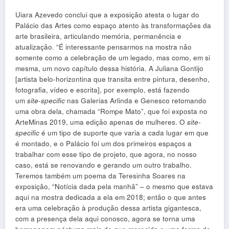
Uiara Azevedo conclui que a exposição atesta o lugar do
Palácio das Artes como espaço atento às transformações da
arte brasileira, articulando memória, permanência e
atualização. “É interessante pensarmos na mostra não
somente como a celebração de um legado, mas como, em si
mesma, um novo capítulo dessa história. A Juliana Gontijo
[artista belo-horizontina que transita entre pintura, desenho,
fotografia, vídeo e escrita], por exemplo, está fazendo
um
site-specific
nas Galerias Arlinda e Genesco retomando
uma obra dela, chamada “Rompe Mato”, que foi exposta no
ArteMinas 2019, uma edição apenas de mulheres. O
site-
specific
é um tipo de suporte que varia a cada lugar em que
é montado, e o Palácio foi um dos primeiros espaços a
trabalhar com esse tipo de projeto, que agora, no nosso
caso, está se renovando e gerando um outro trabalho.
Teremos também um poema da Teresinha Soares na
exposição, “Notícia dada pela manhã” – o mesmo que estava
aqui na mostra dedicada a ela em 2018; então o que antes
era uma celebração à produção dessa artista gigantesca,
com a presença dela aqui conosco, agora se torna uma