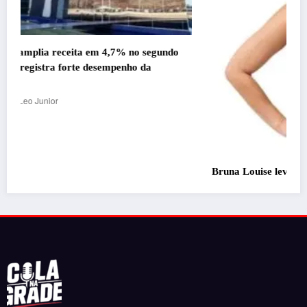
Bruna Louise leva o espetáculo “Uma Deusa, Uma Loba,
Uma Feiticeira” ao interior de Minas Gerais neste
sábado (8)
Leo Junior
5 de agosto de 2026