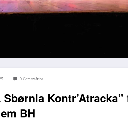
25
0 Comentários
 Sbørnia Kontr’Atracka” 
 em BH