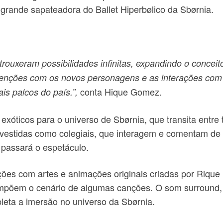
 a grande sapateadora do Ballet Hiperbølico da Sbørnia.
rouxeram possibilidades infinitas, expandindo o conceito
invenções com os novos personagens e as interações com
conta Hique Gomez.
is palcos do país.”,
xóticos para o universo de Sbørnia, que transita entre t
vestidas como colegiais, que interagem e comentam de
 passará o espetáculo.
nções com artes e animações originais criadas por Rique
mpõem o cenário de algumas canções. O som surround,
eta a imersão no universo da Sbørnia.