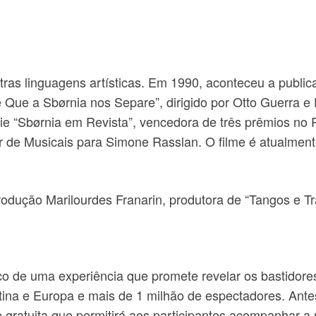
ras linguagens artísticas. Em 1990, aconteceu a publi
 Que a Sbørnia nos Separe”, dirigido por Otto Guerra 
ie “Sbørnia em Revista”, vencedora de três prêmios no 
r de Musicais para Simone Rasslan. O filme é atualment
rodução Marilourdes Franarin, produtora de “Tangos e Tr
co de uma experiência que promete revelar os bastidor
atina e Europa e mais de 1 milhão de espectadores. Ant
 gratuita que permitirá aos participantes acompanhar a