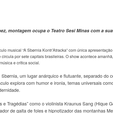
z, montagem ocupa o Teatro Sesi Minas com a sua mi
áculo musical “A Sbørnia Kontr’Atracka” com única apresentaç
circula por sete capitais brasileiras. O show acontece amanhã,
úsica e crítica social.
 Sbørnia, um lugar anárquico e flutuante, separado do c
culo explora com humor e ironia, temas universais com
odernidade.
s e Tragédias” como o violinista Kraunus Sang (Hique 
cador de gaita de foles e hipnotizador das montanhas M