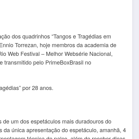
cação dos quadrinhos “Tangos e Tragédias em
e Ennio Torrezan, hoje membros da academia de
Rio Web Festival – Melhor Websérie Nacional,
e transmitido pelo PrimeBoxBrasil no
agédias” por 28 anos.
es de um dos espetáculos mais duradouros do
es da única apresentação do espetáculo, amanhã, 4
 montagem técnica de palco, além de receber dicas