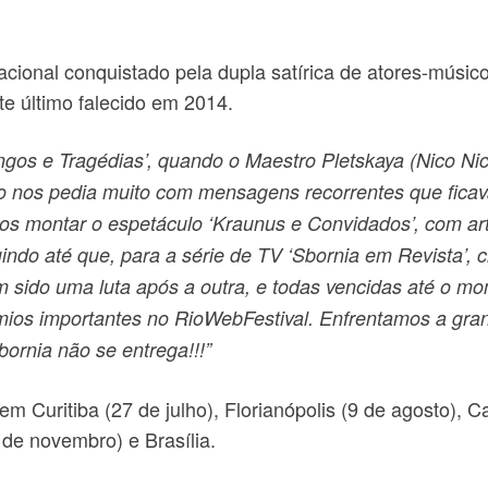
cional conquistado pela dupla satírica de atores-músic
e último falecido em 2014.
angos e Tragédias’, quando o Maestro Pletskaya (Nico Ni
co nos pedia muito com mensagens recorrentes que fica
os montar o espetáculo ‘Kraunus e Convidados’, com artis
uindo até que, para a série de TV ‘Sbornia em Revista’,
 sido uma luta após a outra, e todas vencidas até o 
rêmios importantes no RioWebFestival. Enfrentamos a gr
ornia não se entrega!!!”
em Curitiba (27 de julho), Florianópolis (9 de agosto),
 de novembro) e Brasília.