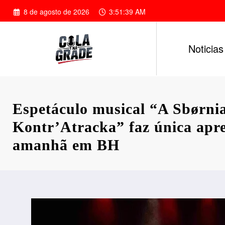
Pular
8 de agosto de 2026
3:51:40 AM
para
o
conteúdo
Noticias
Espetáculo musical “A Sbørni
Kontr’Atracka” faz única apr
amanhã em BH