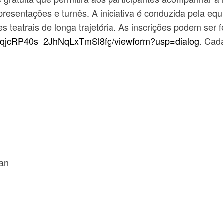
resentações e turnês. A iniciativa é conduzida pela equ
 teatrais de longa trajetória. As inscrições podem ser fe
qjcRP40s_
2JhNqLxTmSl8fg/viewform?usp=
dialog
. Cada
lan