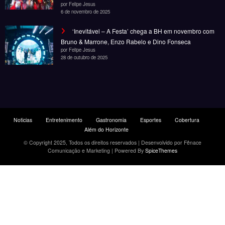
6 de novembro de 2025
‘Inevitável – A Festa’ chega a BH em novembro com
Bruno & Marrone, Enzo Rabelo e Dino Fonseca
por Felipe Jesus
28 de outubro de 2025
Noticias
Entretenimento
Gastronomia
Esportes
Cobertura
Além do Horizonte
© Copyright 2025, Todos os direitos reservados | Desenvolvido por Fênace
Comunicação e Marketing | Powered By
SpiceThemes