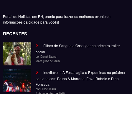
Portal de Notícias em BH, pronto para trazer os melhores eventos e
informações da cidade para vocês!
RECENTES
‘Filhos de Sangue e Osso’ ganha primeiro trailer
oficial
por Daniel Stone
29 de julho de 2026
‘Inevitável – A Festa’ agita o Expominas na próxima
semana com Bruno & Marrone, Enzo Rabelo e Dino
Fonseca
por Felipe Jesus
6 de novembro de 2025
‘Inevitável – A Festa’ chega a BH em novembro com
Bruno & Marrone, Enzo Rabelo e Dino Fonseca
por Felipe Jesus
28 de outubro de 2025