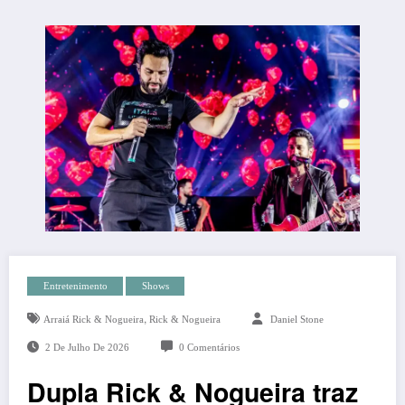
Entretenimento
Shows
,
Arraiá Rick & Nogueira
Rick & Nogueira
Daniel Stone
2 De Julho De 2026
0 Comentários
Dupla Rick & Nogueira traz