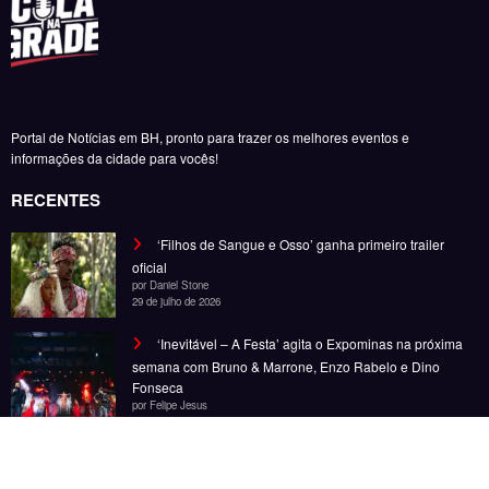
Portal de Notícias em BH, pronto para trazer os melhores eventos e
informações da cidade para vocês!
RECENTES
‘Filhos de Sangue e Osso’ ganha primeiro trailer
oficial
por Daniel Stone
29 de julho de 2026
‘Inevitável – A Festa’ agita o Expominas na próxima
semana com Bruno & Marrone, Enzo Rabelo e Dino
Fonseca
por Felipe Jesus
6 de novembro de 2025
‘Inevitável – A Festa’ chega a BH em novembro com
Bruno & Marrone, Enzo Rabelo e Dino Fonseca