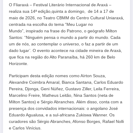
O Fliaraxá – Festival Literário Internacional de Araxá –
realiza sua 14ª edição,quinta a domingo, de 14 a 17 de
maio de 2026, no Teatro CBMM do Centro Cultural Uniaraxá,
centrada na escolha do tema “Meu Lugar no
Mundo”, inspirado na frase do Patrono, o geógrafo Milton
Santos: “Ninguém pensa o mundo a partir do mundo. Cada
um de nós, ao contemplar o universo, o faz a partir de um
dado lugar’. O evento acontece na cidade mineira de Araxá,
que fica na região do Alto Paranaíba, há 260 km de Belo
Horizonte.
Participam desta edição nomes como Aírton Souza,
Alexandre Coimbra Amaral, Bianca Santana, Carlos Eduardo
Pereira, Djonga, Geni Núñez, Gustavo Ziller, Leila Ferreira,
Marcelino Freire, Matheus Leitão, Nina Santos (neta de
Milton Santos) e Sérgio Abranches. Além disso, conta com a
presença dos convidados internacionais: o angolano José
Eduardo Agualusa, e a sul-africana Zukiswa Wanner. Os
curadores são Sérgio Abranches, Afonso Borges, Rafael Nolli
e Carlos Vinícius.