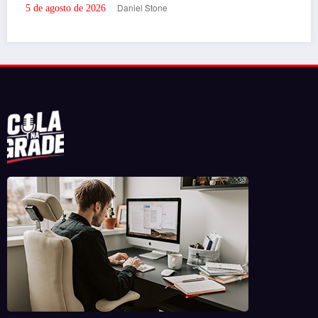
Portal de Notícias em BH, pronto para trazer os melhores eventos e
informações da cidade para vocês!
RECENTES
‘Filhos de Sangue e Osso’ ganha primeiro trailer
oficial
por Daniel Stone
29 de julho de 2026
‘Inevitável – A Festa’ agita o Expominas na próxima
semana com Bruno & Marrone, Enzo Rabelo e Dino