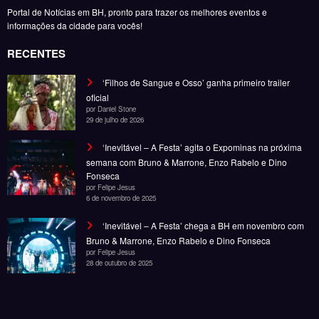
Fonseca
por Felipe Jesus
6 de novembro de 2025
‘Inevitável – A Festa’ chega a BH em novembro com
Bruno & Marrone, Enzo Rabelo e Dino Fonseca
por Felipe Jesus
28 de outubro de 2025
Noticias
Entretenimento
Gastronomia
Esportes
Cobertura
Além do Horizonte
© Copyright 2025, Todos os direitos reservados | Desenvolvido por Fênace
Comunicação e Marketing | Powered By
SpiceThemes