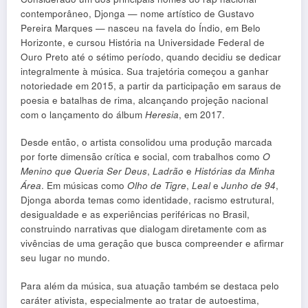
contemporâneo, Djonga — nome artístico de Gustavo
Pereira Marques — nasceu na favela do Índio, em Belo
Horizonte, e cursou História na Universidade Federal de
Ouro Preto até o sétimo período, quando decidiu se dedicar
integralmente à música. Sua trajetória começou a ganhar
notoriedade em 2015, a partir da participação em saraus de
poesia e batalhas de rima, alcançando projeção nacional
com o lançamento do álbum
Heresia
, em 2017.
Desde então, o artista consolidou uma produção marcada
por forte dimensão crítica e social, com trabalhos como
O
Menino que Queria Ser Deus
,
Ladrão
e
Histórias da Minha
Área
. Em músicas como
Olho de Tigre
,
Leal
e
Junho de 94
,
Djonga aborda temas como identidade, racismo estrutural,
desigualdade e as experiências periféricas no Brasil,
construindo narrativas que dialogam diretamente com as
vivências de uma geração que busca compreender e afirmar
seu lugar no mundo.
Para além da música, sua atuação também se destaca pelo
caráter ativista, especialmente ao tratar de autoestima,