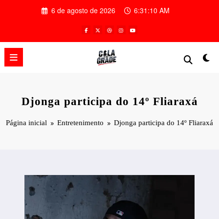
Pular
6 de agosto de 2026
6:31:11 AM
para
o
conteúdo
Djonga participa do 14º Fliaraxá
Página inicial
Entretenimento
Djonga participa do 14º Fliaraxá