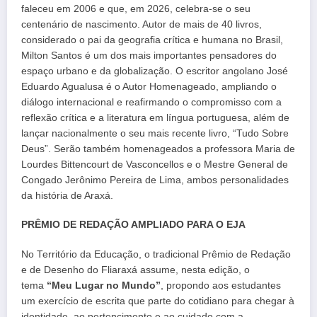
faleceu em 2006 e que, em 2026, celebra-se o seu
centenário de nascimento. Autor de mais de 40 livros,
considerado o pai da geografia crítica e humana no Brasil,
Milton Santos é um dos mais importantes pensadores do
espaço urbano e da globalização. O escritor angolano José
Eduardo Agualusa é o Autor Homenageado, ampliando o
diálogo internacional e reafirmando o compromisso com a
reflexão crítica e a literatura em língua portuguesa, além de
lançar nacionalmente o seu mais recente livro, “Tudo Sobre
Deus”. Serão também homenageados a professora Maria de
Lourdes Bittencourt de Vasconcellos e o Mestre General de
Congado Jerônimo Pereira de Lima, ambos personalidades
da história de Araxá.
PRÊMIO DE REDAÇÃO AMPLIADO PARA O EJA
No Território da Educação, o tradicional Prêmio de Redação
e de Desenho do Fliaraxá assume, nesta edição, o
tema
“Meu Lugar no Mundo”
, propondo aos estudantes
um exercício de escrita que parte do cotidiano para chegar à
identidade, ao pertencimento e ao cuidado com a