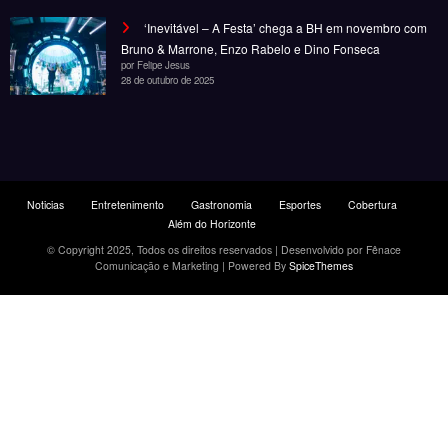
‘Inevitável – A Festa’ chega a BH em novembro com
Bruno & Marrone, Enzo Rabelo e Dino Fonseca
por Felipe Jesus
28 de outubro de 2025
Noticias
Entretenimento
Gastronomia
Esportes
Cobertura
Além do Horizonte
© Copyright 2025, Todos os direitos reservados | Desenvolvido por Fênace
Comunicação e Marketing | Powered By
SpiceThemes