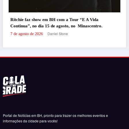
Portal de Notícias em BH, pronto para trazer os melhores eventos e
o.
informações da cidade para vocês!
RECENTES
‘Filhos de Sangue e Osso’ ganha primeiro trailer
oficial
por Daniel Stone
29 de julho de 2026
‘Inevitável – A Festa’ agita o Expominas na próxima
semana com Bruno & Marrone, Enzo Rabelo e Dino
Fonseca
por Felipe Jesus
6 de novembro de 2025
‘Inevitável – A Festa’ chega a BH em novembro com
Bruno & Marrone, Enzo Rabelo e Dino Fonseca
por Felipe Jesus
28 de outubro de 2025