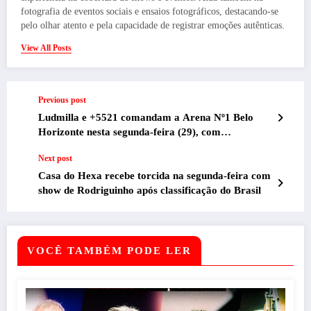
fotografia de eventos sociais e ensaios fotográficos, destacando-se
pelo olhar atento e pela capacidade de registrar emoções autênticas.
View All Posts
Previous post
Ludmilla e +5521 comandam a Arena Nº1 Belo
Horizonte nesta segunda-feira (29), com
transmissão da partida da Seleção Brasileira, no
Next post
Mineirinho
Casa do Hexa recebe torcida na segunda-feira com
show de Rodriguinho após classificação do Brasil
VOCÊ TAMBÉM PODE LER