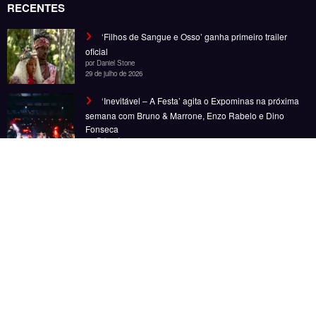
Noticias
Entretenimento
Gastronomia
Esportes
Cobertura
Além do Horizonte
© Copyright 2025, Todos os direitos reservados | Desenvolvido por Fênace
Comunicação e Marketing | Powered By
SpiceThemes