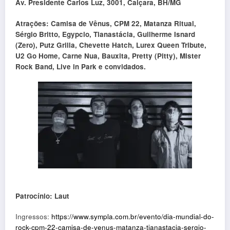
Av. Presidente Carlos Luz, 3001, Caiçara, BH/MG
Atrações: Camisa de Vênus, CPM 22, Matanza Ritual,
Sérgio Britto, Egypcio, Tianastácia, Guilherme Isnard
(Zero), Putz Grilla, Chevette Hatch, Lurex Queen Tribute,
U2 Go Home, Carne Nua, Bauxita, Pretty (Pitty), Mister
Rock Band, Live in Park e convidados.
Patrocínio: Laut
Ingressos:
https://www.sympla.com.br/evento/dia-mundial-do-
rock-cpm-22-camisa-de-venus-matanza-tianastacia-sergio-