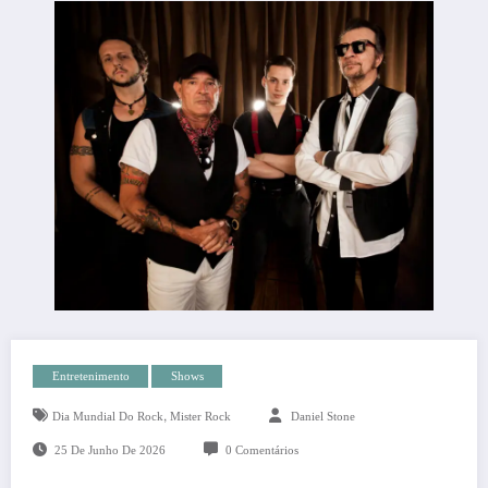
Entretenimento
Shows
,
Dia Mundial Do Rock
Mister Rock
Daniel Stone
25 De Junho De 2026
0 Comentários