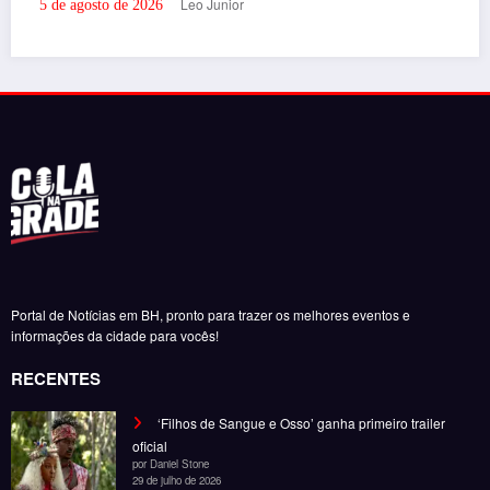
Bruna Louise leva o espetáculo “Uma Deusa, Uma L
Uma Feiticeira” ao interior de Minas Gerais neste
sábado (8)
Leo Junior
5 de agosto de 2026