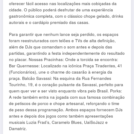
oferecer fácil acesso nas localizações mais cobiçadas da
cidade. O público poderá desfrutar de uma experiência
gastronômica completa, com o clássico chope gelado, drinks
autorais e o cardápio premiado das casas.
Para garantir que nenhum lance seja perdido, os espaços
foram reestruturados com telões e TVs de alta definição,
além de DJs que comandam o som antes e depois das
partidas, garantindo a festa independentemente do resultado
no placar. Nossas Pracinhas: Onde a torcida se encontra:
Bar Quermesse: Localizado na icônica Praça Tiradentes, 41
(Funcionários), une o charme do casarão à energia da
praça. Balcão Savassi: Na esquina da Rua Fernandes
Tourinho, 19, é o coração pulsante da Savassi, perfeito para
quem quer ver e ser visto enquanto vibra pelo Brasil. Porks:
A rede também entra na jogada com sua famosa combinação
de petiscos de porco e chope artesanal, reforçando o time
de peso dessa programação. Ambos espaços fornecem DJs
antes e depois dos jogos como também apresentações
musicais Luzia Frad’s, Caramelo Blues, UaiSoJazz e
Damatriz.