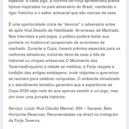
especial. A cada jogo, a cozinha da Forja apresentará pratos
típicos inspirados no país adversário do Brasil, mantendo o
rigor histórico e o sabor artesanal que são marcas da casa.
É uma oportunidade única de “devorar” o adversário antes
do apito final.Desafio de Habilidade: Arremesso de Machado.
Nos intervalos e pós-jogos, o público poderá testar sua
pontaria no tradicional campeonato de arremesso de
machado. Durante a Copa, haverá prêmios especiais para os
melhores atiradores, incluindo itens da casa e kits de
hidromel ou chopes artesanais.O Movimento das
TavernasEnquanto a cidade se mobiliza, a Forja resgata a
tradição das antigas estalagens, onde viajantes e guerreiros
se reuniam para celebrar conquistas. O ambiente climatizado
e o atendimento temático garantem que a experiência da
Copa 2026 seja mais do que apenas assistir a um jogo, mas
sim viver uma jornada histórica.
Serviço: Local: Rua Cláudio Manoel, 500 – Savassi, Belo
Horizonte.Reservas: Recomendadas via direct no Instagram
da Forja Taverna.