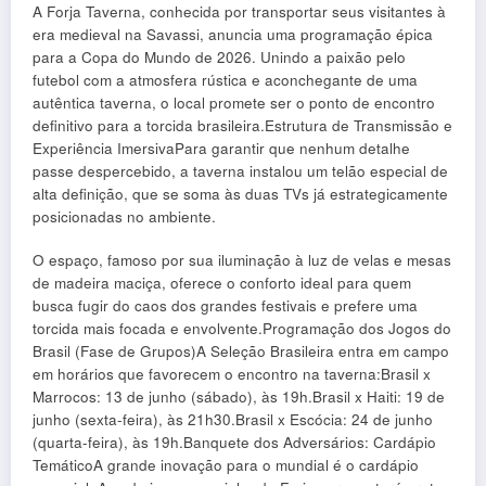
A Forja Taverna, conhecida por transportar seus visitantes à
era medieval na Savassi, anuncia uma programação épica
para a Copa do Mundo de 2026. Unindo a paixão pelo
futebol com a atmosfera rústica e aconchegante de uma
autêntica taverna, o local promete ser o ponto de encontro
definitivo para a torcida brasileira.Estrutura de Transmissão e
Experiência ImersivaPara garantir que nenhum detalhe
passe despercebido, a taverna instalou um telão especial de
alta definição, que se soma às duas TVs já estrategicamente
posicionadas no ambiente.
O espaço, famoso por sua iluminação à luz de velas e mesas
de madeira maciça, oferece o conforto ideal para quem
busca fugir do caos dos grandes festivais e prefere uma
torcida mais focada e envolvente.Programação dos Jogos do
Brasil (Fase de Grupos)A Seleção Brasileira entra em campo
em horários que favorecem o encontro na taverna:Brasil x
Marrocos: 13 de junho (sábado), às 19h.Brasil x Haiti: 19 de
junho (sexta-feira), às 21h30.Brasil x Escócia: 24 de junho
(quarta-feira), às 19h.Banquete dos Adversários: Cardápio
TemáticoA grande inovação para o mundial é o cardápio