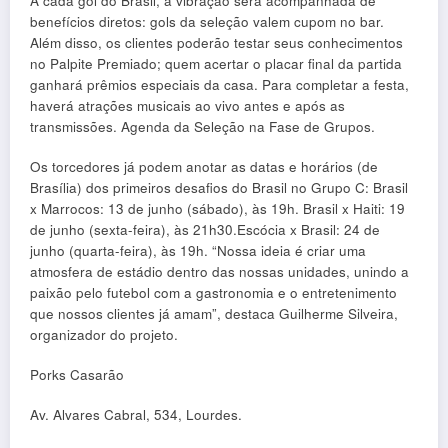
A cada gol do Brasil, a vibração será acompanhada de
benefícios diretos: gols da seleção valem cupom no bar.
Além disso, os clientes poderão testar seus conhecimentos
no Palpite Premiado; quem acertar o placar final da partida
ganhará prêmios especiais da casa. Para completar a festa,
haverá atrações musicais ao vivo antes e após as
transmissões. Agenda da Seleção na Fase de Grupos.
Os torcedores já podem anotar as datas e horários (de
Brasília) dos primeiros desafios do Brasil no Grupo C: Brasil
x Marrocos: 13 de junho (sábado), às 19h. Brasil x Haiti: 19
de junho (sexta-feira), às 21h30.Escócia x Brasil: 24 de
junho (quarta-feira), às 19h. “Nossa ideia é criar uma
atmosfera de estádio dentro das nossas unidades, unindo a
paixão pelo futebol com a gastronomia e o entretenimento
que nossos clientes já amam”, destaca Guilherme Silveira,
organizador do projeto.
Porks Casarão
Av. Alvares Cabral, 534, Lourdes.