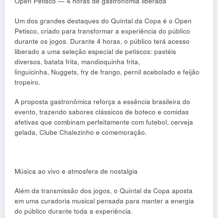
Open Petisco — 4 horas de gastronomia liberada
Um dos grandes destaques do Quintal da Copa é o Open
Petisco, criado para transformar a experiência do público
durante os jogos.
Durante 4 horas, o público terá acesso
liberado a uma seleção especial de petiscos:
p
astéis
diversos
, b
atata frita
, mandioquinha frita,
linguicinha
,
Nuggets
, f
ry de frango
, p
ernil acebolado
e f
eijão
tropeiro
.
A proposta gastronômica reforça a essência brasileira do
evento, trazendo sabores clássicos de boteco e comidas
afetivas que combinam perfeitamente com futebol, cerveja
gelada, Clube Chalezinho e comemoração.
Música ao vivo e atmosfera de nostalgia
Além da transmissão dos jogos, o Quintal da Copa aposta
em uma curadoria musical pensada para manter a energia
do público durante toda a experiência.