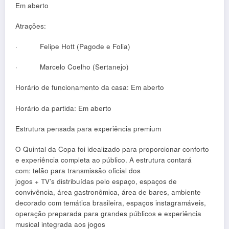
Em aberto
Atrações:
·
Felipe Hott (Pagode e Folia)
·
Marcelo Coelho (Sertanejo)
Horário de funcionamento da casa: Em aberto
Horário da partida: Em aberto
Estrutura pensada para experiência premium
O Quintal da Copa foi idealizado para proporcionar conforto
e experiência completa ao público.
A estrutura contará
com:
t
elão para transmissão oficial dos
jogos + TV’s distribuídas pelo espaço
, e
spaços de
convivência
, área gastronômica
, á
rea de bares
, a
mbiente
decorado com temática brasileira
, e
spaços instagramáveis
,
operação preparada para grandes públicos
e e
xperiência
musical integrada aos jogos