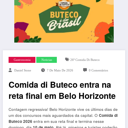
Gastronomia
Noticias
26º Comida Di Buteco
Daniel Stone
7 De Maio De 2026
0 Comentários
Comida di Buteco entra na
reta final em Belo Horizonte
Contagem regressiva! Belo Horizonte vive os últimos dias de
um dos concursos mais aguardados da capital. O
Comida di
Buteco 2026
entra em sua reta final e termina nesse
domingo, dia
10 de maio
. Até lá, mineiros e turistas poderão