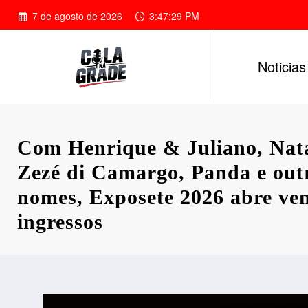
Pular
7 de agosto de 2026
3:47:30 PM
para
o
conteúdo
Noticias
Com Henrique & Juliano, Nat
Zezé di Camargo, Panda e out
nomes, Exposete 2026 abre ve
ingressos