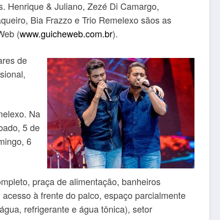
s. Henrique & Juliano, Zezé Di Camargo,
queiro, Bia Frazzo e Trio Remelexo sãos as
Web (
www.guicheweb.com.br
).
ares de
sional,
emelexo. Na
bado, 5 de
mingo, 6
ompleto, praça de alimentação, banheiros
m acesso à frente do palco, espaço parcialmente
gua, refrigerante e água tônica), setor