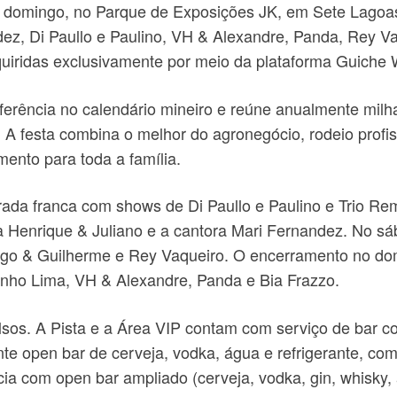
 a domingo, no Parque de Exposições JK, em Sete Lagoa
z, Di Paullo e Paulino, VH & Alexandre, Panda, Rey Va
uiridas exclusivamente por meio da plataforma Guiche 
ferência no calendário mineiro e reúne anualmente milh
. A festa combina o melhor do agronegócio, rodeio profis
ento para toda a família.
ntrada franca com shows de Di Paullo e Paulino e Trio R
a Henrique & Juliano e a cantora Mari Fernandez. No sá
ugo & Guilherme e Rey Vaqueiro. O encerramento no do
inho Lima, VH & Alexandre, Panda e Bia Frazzo.
lsos. A Pista e a Área VIP contam com serviço de bar c
te open bar de cerveja, vodka, água e refrigerante, co
a com open bar ampliado (cerveja, vodka, gin, whisky, á