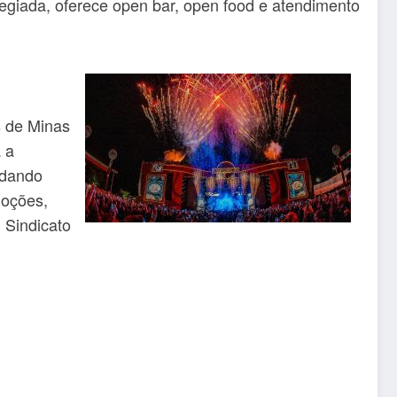
egiada, oferece open bar, open food e atendimento
s de Minas
 a
idando
moções,
 Sindicato