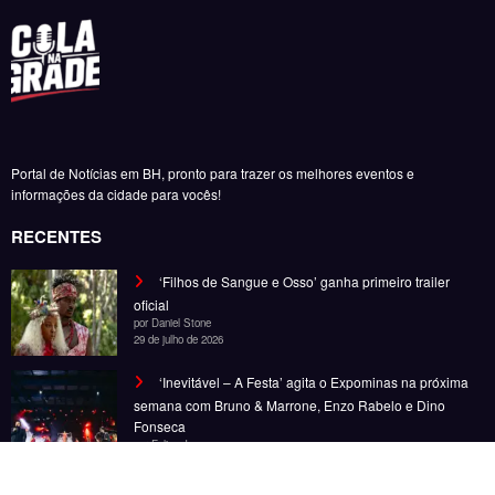
‘Inevitável – A Festa’ agita o Expominas na próxima
semana com Bruno & Marrone, Enzo Rabelo e Dino
Fonseca
por Felipe Jesus
6 de novembro de 2025
‘Inevitável – A Festa’ chega a BH em novembro com
Bruno & Marrone, Enzo Rabelo e Dino Fonseca
por Felipe Jesus
28 de outubro de 2025
Noticias
Entretenimento
Gastronomia
Esportes
Cobertura
Além do Horizonte
© Copyright 2025, Todos os direitos reservados | Desenvolvido por Fênace
Comunicação e Marketing | Powered By
SpiceThemes