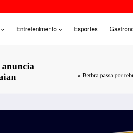
Entretenimento
Esportes
Gastron
 anuncia
aian
Betbra passa por re