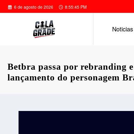
Pular
6 de agosto de 2026
8:55:46 PM
para
o
conteúdo
Noticias
Betbra passa por rebranding e
lançamento do personagem Br