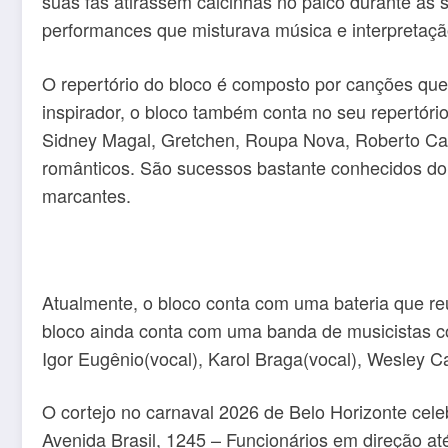
suas fãs atirassem calcinhas no palco durante as 
performances que misturava música e interpretaçã
O repertório do bloco é composto por canções que
inspirador, o bloco também conta no seu repertóri
Sidney Magal, Gretchen, Roupa Nova, Roberto Carl
românticos. São sucessos bastante conhecidos do
marcantes.
Atualmente, o bloco conta com uma bateria que reú
bloco ainda conta com uma banda de musicistas comp
Igor Eugênio(vocal), Karol Braga(vocal), Wesley C
O cortejo no carnaval 2026 de Belo Horizonte celeb
Avenida Brasil, 1245 – Funcionários em direção at