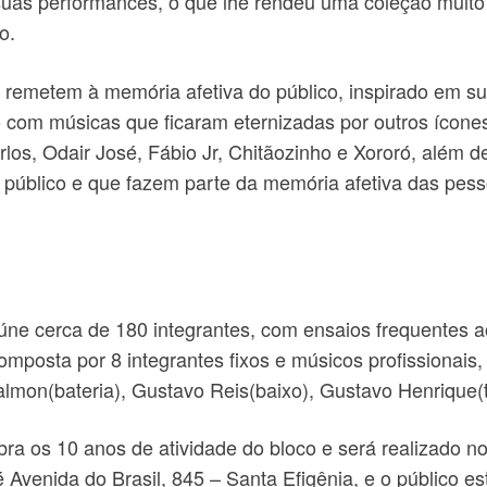
suas performances, o que lhe rendeu uma coleção muito 
o.
 remetem à memória afetiva do público, inspirado em s
o com músicas que ficaram eternizadas por outros ícone
os, Odair José, Fábio Jr, Chitãozinho e Xororó, além d
 público e que fazem parte da memória afetiva das pe
ne cerca de 180 integrantes, com ensaios frequentes ao 
osta por 8 integrantes fixos e músicos profissionais, i
almon(bateria), Gustavo Reis(baixo), Gustavo Henrique(t
ra os 10 anos de atividade do bloco e será realizado no 
é Avenida do Brasil, 845 – Santa Efigênia, e o público e