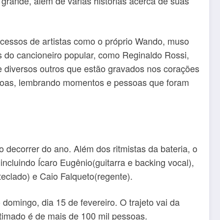
grande, além de várias histórias acerca de suas
ucessos de artistas como o próprio Wando, muso
s do cancioneiro popular, como Reginaldo Rossi,
e diversos outros que estão gravados nos corações
ssoas, lembrando momentos e pessoas que foram
decorrer do ano. Além dos ritmistas da bateria, o
ncluindo Ícaro Eugênio(guitarra e backing vocal),
eclado) e Caio Falqueto(regente).
domingo, dia 15 de fevereiro. O trajeto vai da
stimado é de mais de 100 mil pessoas.