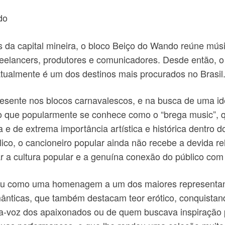
do
is da capital mineira, o bloco Beiço do Wando reúne mú
reelancers, produtores e comunicadores. Desde então, o 
tualmente é um dos destinos mais procurados no Brasil
resente nos blocos carnavalescos, e na busca de uma id
i o que popularmente se conhece como o “brega music”, 
ca e de extrema importância artística e histórica dentro
ico, o cancioneiro popular ainda não recebe a devida re
ar a cultura popular e a genuína conexão do público com
iu como uma homenagem a um dos maiores representant
mânticas, que também destacam teor erótico, conquistan
a-voz dos apaixonados ou de quem buscava inspiração p