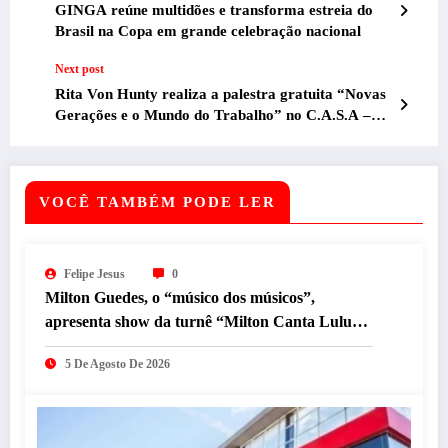
GINGA reúne multidões e transforma estreia do
Brasil na Copa em grande celebração nacional
Next post
Rita Von Hunty realiza a palestra gratuita “Novas
Gerações e o Mundo do Trabalho” no C.A.S.A –
Centro de Arte Suspensa e Armatrux
VOCÊ TAMBÉM PODE LER
Felipe Jesus
0
Milton Guedes, o “músico dos músicos”,
apresenta show da turnê “Milton Canta Lulu”
em BH
5 De Agosto De 2026