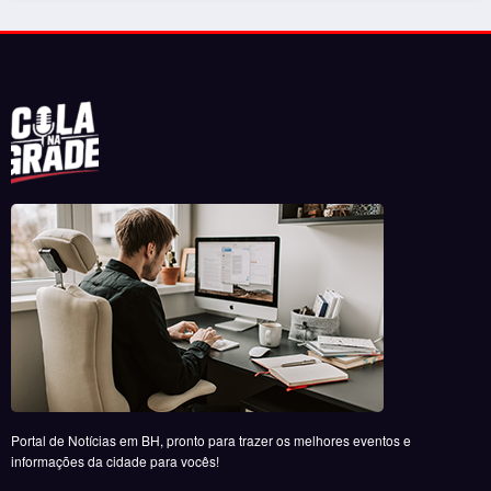
Portal de Notícias em BH, pronto para trazer os melhores eventos e
informações da cidade para vocês!
RECENTES
‘Filhos de Sangue e Osso’ ganha primeiro trailer
oficial
por Daniel Stone
29 de julho de 2026
‘Inevitável – A Festa’ agita o Expominas na próxima
semana com Bruno & Marrone, Enzo Rabelo e Dino
Fonseca
por Felipe Jesus
6 de novembro de 2025