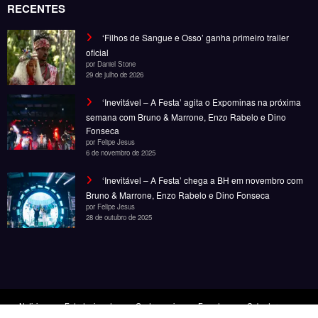
‘Inevitável – A Festa’ chega a BH em novembro com
Bruno & Marrone, Enzo Rabelo e Dino Fonseca
por Felipe Jesus
28 de outubro de 2025
Noticias
Entretenimento
Gastronomia
Esportes
Cobertura
Além do Horizonte
© Copyright 2025, Todos os direitos reservados | Desenvolvido por Fênace
Comunicação e Marketing | Powered By
SpiceThemes