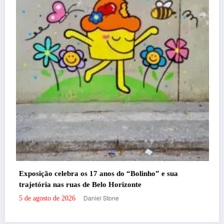
Com ingressos esgotados desde junho
Menos é Mais agita BH na próxima 
Felipe Jesus
5 de agosto de 2026
 “Bolinho” e sua
izonte