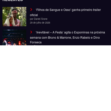
Noticias
Entretenimento
Gastronomia
Esportes
Cobertura
Além do Horizonte
© Copyright 2025, Todos os direitos reservados | Desenvolvido por Fênace
Comunicação e Marketing | Powered By
SpiceThemes