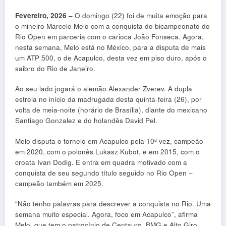
Fevereiro, 2026 –
O domingo (22) foi de muita emoção para
o mineiro Marcelo Melo com a conquista do bicampeonato do
Rio Open em parceria com o carioca João Fonseca. Agora,
nesta semana, Melo está no México, para a disputa de mais
um ATP 500, o de Acapulco, desta vez em piso duro, após o
saibro do Rio de Janeiro.
Ao seu lado jogará o alemão Alexander Zverev. A dupla
estreia no início da madrugada desta quinta-feira (26), por
volta de meia-noite (horário de Brasília), diante do mexicano
Santiago Gonzalez e do holandês David Pel.
Melo disputa o torneio em Acapulco pela 10ª vez, campeão
em 2020, com o polonês Lukasz Kubot, e em 2015, com o
croata Ivan Dodig. E entra em quadra motivado com a
conquista de seu segundo título seguido no Rio Open –
campeão também em 2025.
“Não tenho palavras para descrever a conquista no Rio. Uma
semana muito especial. Agora, foco em Acapulco”, afirma
Melo, que tem o patrocínio de Centauro, BMG e Alto Giro,