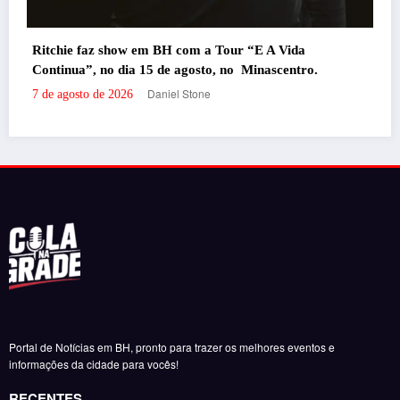
 Vida
Portal de Notícias em BH, pronto para trazer os melhores eventos e
scentro.
informações da cidade para vocês!
RECENTES
‘Filhos de Sangue e Osso’ ganha primeiro trailer
oficial
por Daniel Stone
29 de julho de 2026
‘Inevitável – A Festa’ agita o Expominas na próxima
semana com Bruno & Marrone, Enzo Rabelo e Dino
Fonseca
por Felipe Jesus
6 de novembro de 2025
‘Inevitável – A Festa’ chega a BH em novembro com
Bruno & Marrone, Enzo Rabelo e Dino Fonseca
por Felipe Jesus
28 de outubro de 2025