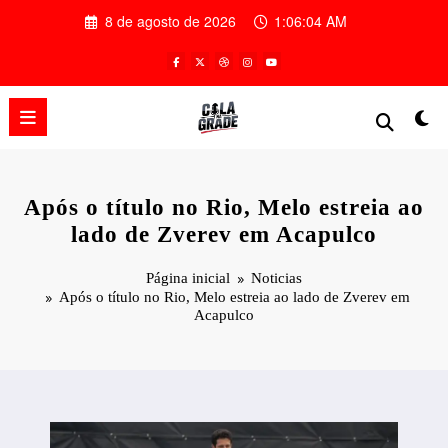
Pular
8 de agosto de 2026
1:06:05 AM
para
o
conteúdo
Após o título no Rio, Melo estreia ao
lado de Zverev em Acapulco
Página inicial
Noticias
Após o título no Rio, Melo estreia ao lado de Zverev em
Acapulco