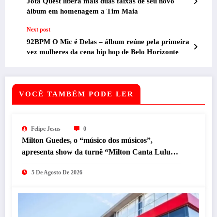
Jota Quest libera mais duas faixas de seu novo
álbum em homenagem a Tim Maia
Next post
92BPM O Mic é Delas – álbum reúne pela primeira
vez mulheres da cena hip hop de Belo Horizonte
VOCÊ TAMBÉM PODE LER
Felipe Jesus
0
Milton Guedes, o “músico dos músicos”,
apresenta show da turnê “Milton Canta Lulu”
em BH
5 De Agosto De 2026