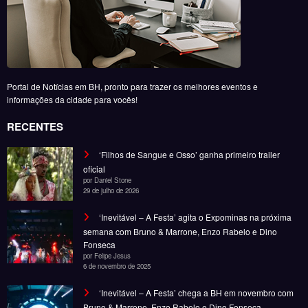
oficial
por Daniel Stone
29 de julho de 2026
‘Inevitável – A Festa’ agita o Expominas na próxima
semana com Bruno & Marrone, Enzo Rabelo e Dino
Fonseca
por Felipe Jesus
6 de novembro de 2025
‘Inevitável – A Festa’ chega a BH em novembro com
Bruno & Marrone, Enzo Rabelo e Dino Fonseca
por Felipe Jesus
28 de outubro de 2025
Noticias
Entretenimento
Gastronomia
Esportes
Cobertura
Além do Horizonte
© Copyright 2025, Todos os direitos reservados | Desenvolvido por Fênace
Comunicação e Marketing | Powered By
SpiceThemes